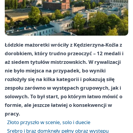
Łódzkie mażoretki wróciły z Kędzierzyna-Koźla z
dorobkiem, który trudno przeoczyć – 12 medali i
aż siedem tytułów mistrzowskich. W rywalizacji
nie było miejsca na przypadek, bo wyniki
rozłożyły się na kilka kategorii i pokazują siłę
zespołu zarówno w występach grupowych, jak i
solowych. To był start, po którym łatwo mówić o
formie, ale jeszcze łatwiej o konsekwencji w
pracy.
Złoto przyszło w scenie, solo i duecie
Srebro i brąz domknęły pełny obraz występu