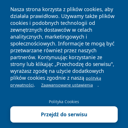
Nasza strona korzysta z plików cookies, aby
działała prawidłowo. Używamy także plików
cookies i podobnych technologii od
zewnętrznych dostawców w celach
analitycznych, marketingowych i
Copyright © 2026 informacjelodzkie.pl Wszystkie prawa
zastrzeżone.
społecznościowych. Informacje te mogą być
przetwarzane również przez naszych
partnerów. Kontynuując korzystanie ze
Polityka
Polityka
strony lub klikając „Przechodzę do serwisu",
News
Autorzy
Prywatności
Cookies
wyrażasz zgodę na użycie dodatkowych
plików cookies zgodnie z naszą
polityką
.
.
prywatności
Zaawansowane ustawienia
Polityka Cookies
Przejdź do serwisu