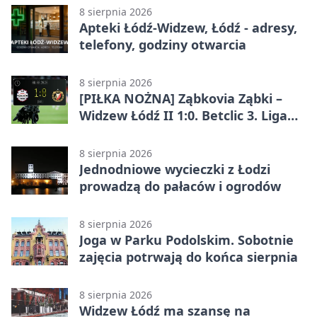
8 sierpnia 2026
Apteki Łódź-Widzew, Łódź - adresy,
telefony, godziny otwarcia
8 sierpnia 2026
[PIŁKA NOŻNA] Ząbkovia Ząbki –
Widzew Łódź II 1:0. Betclic 3. Liga
Grupa 1 (Grupa I) z
rozstrzygnięciem po przerwie
8 sierpnia 2026
Jednodniowe wycieczki z Łodzi
prowadzą do pałaców i ogrodów
8 sierpnia 2026
Joga w Parku Podolskim. Sobotnie
zajęcia potrwają do końca sierpnia
8 sierpnia 2026
Widzew Łódź ma szansę na