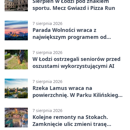
Sierpień w Łodzi pod znakiem
sportu. Mecz Gwiazd i Pizza Run
7 sierpnia 2026
Parada Wolności wraca z
największym programem od
reaktywacji. Trzy sceny i 13
platform
7 sierpnia 2026
W Łodzi ostrzegali seniorów przed
oszustami wykorzystującymi AI
7 sierpnia 2026
Rzeka Lamus wraca na
powierzchnię. W Parku Kilińskiego
trwa finał prac
7 sierpnia 2026
Kolejne remonty na Stokach.
Zamknięcie ulic zmieni trasę