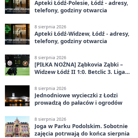
Apteki Łódź-Polesie, Łódź - adresy,
telefony, godziny otwarcia
8 sierpnia 2026
Apteki Łódź-Widzew, Łódź - adresy,
telefony, godziny otwarcia
8 sierpnia 2026
[PIŁKA NOŻNA] Ząbkovia Ząbki –
Widzew Łódź II 1:0. Betclic 3. Liga
Grupa 1 (Grupa I) z
rozstrzygnięciem po przerwie
8 sierpnia 2026
Jednodniowe wycieczki z Łodzi
prowadzą do pałaców i ogrodów
8 sierpnia 2026
Joga w Parku Podolskim. Sobotnie
zajęcia potrwają do końca sierpnia