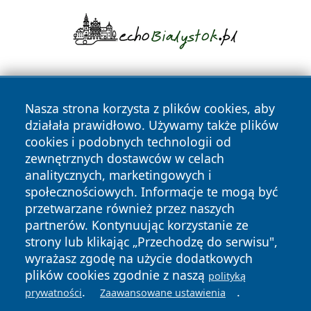
Nasza strona korzysta z plików cookies, aby
działała prawidłowo. Używamy także plików
cookies i podobnych technologii od
zewnętrznych dostawców w celach
Copyright © 2026 informacjelodzkie.pl Wszystkie prawa
analitycznych, marketingowych i
zastrzeżone.
społecznościowych. Informacje te mogą być
przetwarzane również przez naszych
partnerów. Kontynuując korzystanie ze
Polityka
Polityka
News
Autorzy
strony lub klikając „Przechodzę do serwisu",
Prywatności
Cookies
wyrażasz zgodę na użycie dodatkowych
plików cookies zgodnie z naszą
polityką
.
.
prywatności
Zaawansowane ustawienia