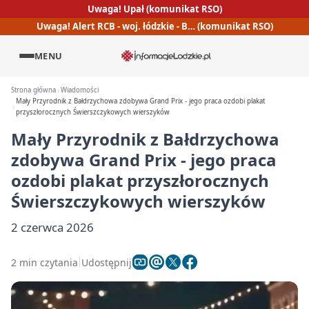
Uwaga! Upał (komunikat RSO)
Uwaga! Alert RCB - woj. łódzkie - B… (komunikat RSO)
MENU
Strona główna
Wiadomości
Mały Przyrodnik z Bałdrzychowa zdobywa Grand Prix - jego praca ozdobi plakat
przyszłorocznych Świerszczykowych wierszyków
Mały Przyrodnik z Bałdrzychowa
zdobywa Grand Prix - jego praca
ozdobi plakat przyszłorocznych
Świerszczykowych wierszyków
2 czerwca 2026
2 min czytania
Udostępnij