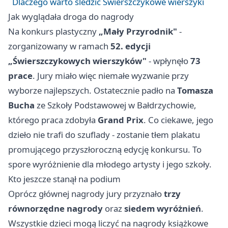
Dlaczego warto śledzić Świerszczykowe wierszyki
Jak wyglądała droga do nagrody
Na konkurs plastyczny
„Mały Przyrodnik"
-
zorganizowany w ramach
52. edycji
„Świerszczykowych wierszyków"
- wpłynęło
73
prace
. Jury miało więc niemałe wyzwanie przy
wyborze najlepszych. Ostatecznie padło na
Tomasza
Bucha
ze Szkoły Podstawowej w Bałdrzychowie,
którego praca zdobyła
Grand Prix
. Co ciekawe, jego
dzieło nie trafi do szuflady - zostanie tłem plakatu
promującego przyszłoroczną edycję konkursu. To
spore wyróżnienie dla młodego artysty i jego szkoły.
Kto jeszcze stanął na podium
Oprócz głównej nagrody jury przyznało
trzy
równorzędne nagrody
oraz
siedem wyróżnień
.
Wszystkie dzieci mogą liczyć na nagrody książkowe