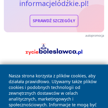
informacjelodzkie.pl!
SPRAWDŹ SZCZEGÓŁY
autopromocja
Nasza strona korzysta z plików cookies, aby
działała prawidłowo. Używamy także plików
cookies i podobnych technologii od
zewnętrznych dostawców w celach
Copyright © 2026 informacjelodzkie.pl Wszystkie prawa
analitycznych, marketingowych i
zastrzeżone.
społecznościowych. Informacje te mogą być