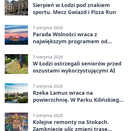
Sierpień w Łodzi pod znakiem
sportu. Mecz Gwiazd i Pizza Run
7 sierpnia 2026
Parada Wolności wraca z
największym programem od
reaktywacji. Trzy sceny i 13
platform
7 sierpnia 2026
W Łodzi ostrzegali seniorów przed
oszustami wykorzystującymi AI
7 sierpnia 2026
Rzeka Lamus wraca na
powierzchnię. W Parku Kilińskiego
trwa finał prac
7 sierpnia 2026
Kolejne remonty na Stokach.
Zamknięcie ulic zmieni trasę