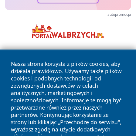
autopromocja
Nasza strona korzysta z plików cookies, aby
działała prawidłowo. Używamy także plików
cookies i podobnych technologii od
zewnętrznych dostawców w celach
Copyright © 2026 informacjelodzkie.pl Wszystkie prawa
analitycznych, marketingowych i
zastrzeżone.
społecznościowych. Informacje te mogą być
przetwarzane również przez naszych
partnerów. Kontynuując korzystanie ze
Polityka
Polityka
News
Autorzy
strony lub klikając „Przechodzę do serwisu",
Prywatności
Cookies
wyrażasz zgodę na użycie dodatkowych