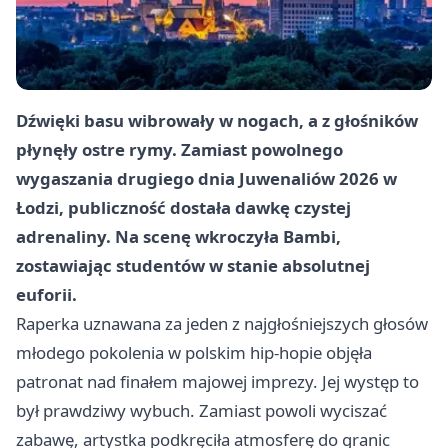
Dźwięki basu wibrowały w nogach, a z głośników
płynęły ostre rymy. Zamiast powolnego
wygaszania drugiego dnia Juwenaliów 2026 w
Łodzi, publiczność dostała dawkę czystej
adrenaliny. Na scenę wkroczyła Bambi,
zostawiając studentów w stanie absolutnej
euforii.
Raperka uznawana za jeden z najgłośniejszych głosów
młodego pokolenia w polskim hip-hopie objęła
patronat nad finałem majowej imprezy. Jej występ to
był prawdziwy wybuch. Zamiast powoli wyciszać
zabawę, artystka podkręciła atmosferę do granic