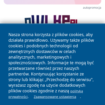
autopromocja
Nasza strona korzysta z plików cookies, aby
działała prawidłowo. Używamy także plików
cookies i podobnych technologii od
zewnętrznych dostawców w celach
analitycznych, marketingowych i
społecznościowych. Informacje te mogą być
przetwarzane również przez naszych
Copyright © 2026 informacjelodzkie.pl Wszystkie prawa
partnerów. Kontynuując korzystanie ze
zastrzeżone.
strony lub klikając „Przechodzę do serwisu",
wyrażasz zgodę na użycie dodatkowych
plików cookies zgodnie z naszą
Polityka
Polityka
polityką
News
Autorzy
.
.
Prywatności
Cookies
prywatności
Zaawansowane ustawienia