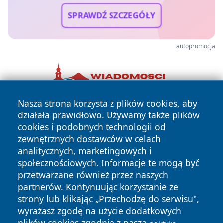
SPRAWDŹ SZCZEGÓŁY
autopromocja
Nasza strona korzysta z plików cookies, aby
działała prawidłowo. Używamy także plików
cookies i podobnych technologii od
zewnętrznych dostawców w celach
analitycznych, marketingowych i
społecznościowych. Informacje te mogą być
Copyright © 2026 informacjelodzkie.pl Wszystkie prawa
przetwarzane również przez naszych
zastrzeżone.
partnerów. Kontynuując korzystanie ze
strony lub klikając „Przechodzę do serwisu",
wyrażasz zgodę na użycie dodatkowych
Polityka
Polityka
News
Autorzy
plików cookies zgodnie z naszą