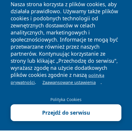
Nasza strona korzysta z plików cookies, aby
działała prawidłowo. Używamy także plików
cookies i podobnych technologii od
zewnętrznych dostawców w celach
analitycznych, marketingowych i
Copyright © 2026 informacjelodzkie.pl Wszystkie prawa
społecznościowych. Informacje te mogą być
zastrzeżone.
przetwarzane również przez naszych
partnerów. Kontynuując korzystanie ze
strony lub klikając „Przechodzę do serwisu",
Polityka
Polityka
wyrażasz zgodę na użycie dodatkowych
News
Autorzy
Prywatności
Cookies
plików cookies zgodnie z naszą
polityką
.
.
prywatności
Zaawansowane ustawienia
Polityka Cookies
Przejdź do serwisu