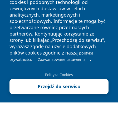
cookies i podobnych technologii od
zewnętrznych dostawców w celach
analitycznych, marketingowych i
społecznościowych. Informacje te mogą być
przetwarzane również przez naszych
Copyright © 2026 informacjelodzkie.pl Wszystkie prawa
partnerów. Kontynuując korzystanie ze
zastrzeżone.
strony lub klikając „Przechodzę do serwisu",
wyrażasz zgodę na użycie dodatkowych
plików cookies zgodnie z naszą
polityką
Polityka
Polityka
.
.
News
Autorzy
prywatności
Zaawansowane ustawienia
Prywatności
Cookies
Polityka Cookies
Przejdź do serwisu