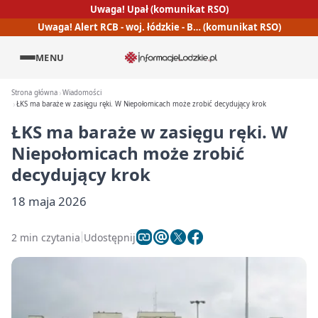
Uwaga! Upał (komunikat RSO)
Uwaga! Alert RCB - woj. łódzkie - B… (komunikat RSO)
MENU
Strona główna
Wiadomości
ŁKS ma baraże w zasięgu ręki. W Niepołomicach może zrobić decydujący krok
ŁKS ma baraże w zasięgu ręki. W
Niepołomicach może zrobić
decydujący krok
18 maja 2026
2 min czytania
Udostępnij