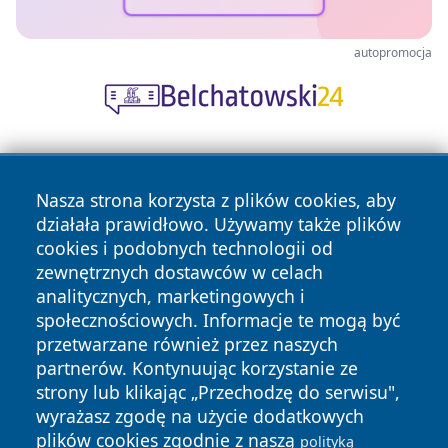
autopromocja
Nasza strona korzysta z plików cookies, aby
działała prawidłowo. Używamy także plików
cookies i podobnych technologii od
zewnętrznych dostawców w celach
Copyright © 2026 informacjelodzkie.pl Wszystkie prawa
analitycznych, marketingowych i
zastrzeżone.
społecznościowych. Informacje te mogą być
przetwarzane również przez naszych
partnerów. Kontynuując korzystanie ze
Polityka
Polityka
News
Autorzy
strony lub klikając „Przechodzę do serwisu",
Prywatności
Cookies
wyrażasz zgodę na użycie dodatkowych
plików cookies zgodnie z naszą
polityką