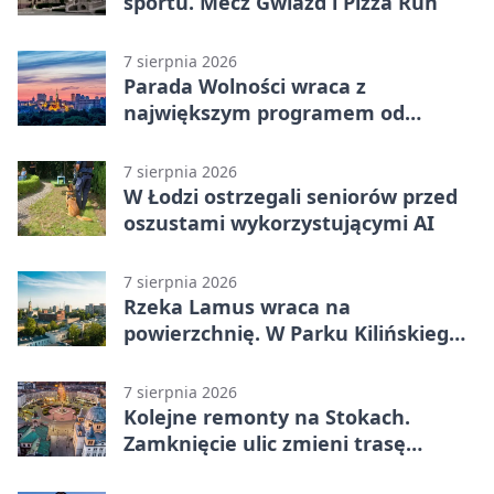
sportu. Mecz Gwiazd i Pizza Run
7 sierpnia 2026
Parada Wolności wraca z
największym programem od
reaktywacji. Trzy sceny i 13
platform
7 sierpnia 2026
W Łodzi ostrzegali seniorów przed
oszustami wykorzystującymi AI
7 sierpnia 2026
Rzeka Lamus wraca na
powierzchnię. W Parku Kilińskiego
trwa finał prac
7 sierpnia 2026
Kolejne remonty na Stokach.
Zamknięcie ulic zmieni trasę
autobusu 58