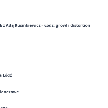
dą Rusinkiewicz – Łódź: growl i distortion
a Łódź
plenerowe