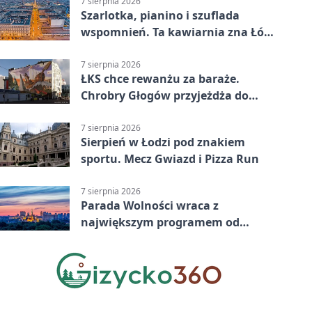
7 sierpnia 2026
Szarlotka, pianino i szuflada
wspomnień. Ta kawiarnia zna Łódź
od lat
7 sierpnia 2026
ŁKS chce rewanżu za baraże.
Chrobry Głogów przyjeżdża do
Łodzi
7 sierpnia 2026
Sierpień w Łodzi pod znakiem
sportu. Mecz Gwiazd i Pizza Run
7 sierpnia 2026
Parada Wolności wraca z
największym programem od
reaktywacji. Trzy sceny i 13
platform