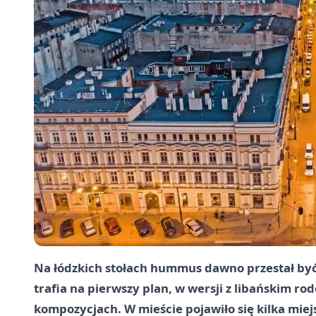
Na łódzkich stołach hummus dawno przestał być 
trafia na pierwszy plan, w wersji z libańskim 
kompozycjach. W mieście pojawiło się kilka miejsc