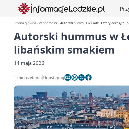
Prz
Strona główna
Wiadomości
Autorski hummus w Łodzi. Cztery adresy z l
Autorski hummus w Łod
libańskim smakiem
14 maja 2026
1 min czytania
Udostępnij