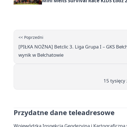
Mini Melts Survival Race KIDS Łódź 
<< Poprzedni
[PIŁKA NOŻNA] Betclic 3. Liga Grupa I – GKS Bełch
wynik w Bełchatowie
15 tysięcy
Przydatne dane teleadresowe
Wojewódzka Inspekcja Geodezyjna i Kartograficzna w 