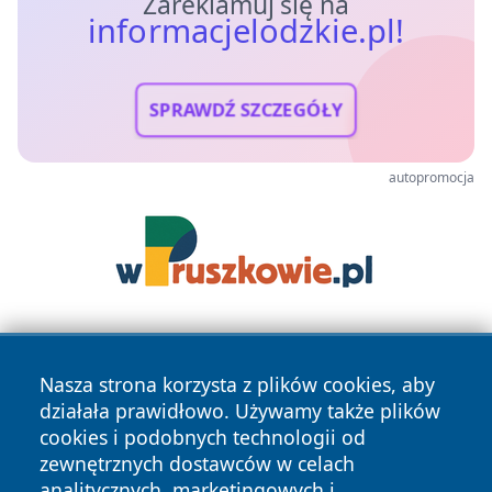
Zareklamuj się na
informacjelodzkie.pl!
SPRAWDŹ SZCZEGÓŁY
autopromocja
Nasza strona korzysta z plików cookies, aby
działała prawidłowo. Używamy także plików
cookies i podobnych technologii od
zewnętrznych dostawców w celach
Copyright © 2026 informacjelodzkie.pl Wszystkie prawa
analitycznych, marketingowych i