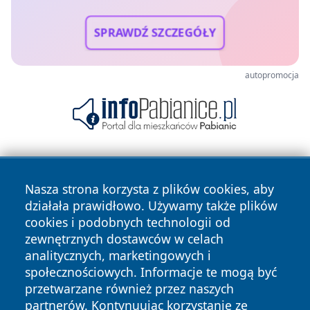
SPRAWDŹ SZCZEGÓŁY
autopromocja
Nasza strona korzysta z plików cookies, aby
działała prawidłowo. Używamy także plików
cookies i podobnych technologii od
zewnętrznych dostawców w celach
Copyright © 2026 informacjelodzkie.pl Wszystkie prawa
analitycznych, marketingowych i
zastrzeżone.
społecznościowych. Informacje te mogą być
przetwarzane również przez naszych
partnerów. Kontynuując korzystanie ze
Polityka
Polityka