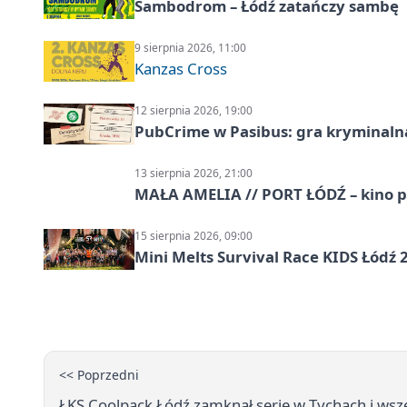
Sambodrom – Łódź zatańczy sambę
9 sierpnia 2026, 11:00
Kanzas Cross
12 sierpnia 2026, 19:00
PubCrime w Pasibus: gra kryminaln
13 sierpnia 2026, 21:00
MAŁA AMELIA // PORT ŁÓDŹ – kino 
15 sierpnia 2026, 09:00
Mini Melts Survival Race KIDS Łódź 
<< Poprzedni
ŁKS Coolpack Łódź zamknął serię w Tychach i wsze