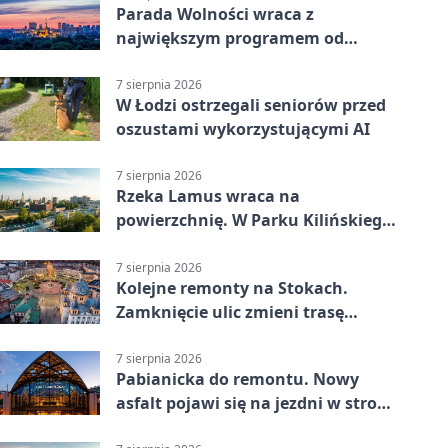
Parada Wolności wraca z
największym programem od
reaktywacji. Trzy sceny i 13
platform
7 sierpnia 2026
W Łodzi ostrzegali seniorów przed
oszustami wykorzystującymi AI
7 sierpnia 2026
Rzeka Lamus wraca na
powierzchnię. W Parku Kilińskiego
trwa finał prac
7 sierpnia 2026
Kolejne remonty na Stokach.
Zamknięcie ulic zmieni trasę
autobusu 58
7 sierpnia 2026
Pabianicka do remontu. Nowy
asfalt pojawi się na jezdni w stronę
centrum