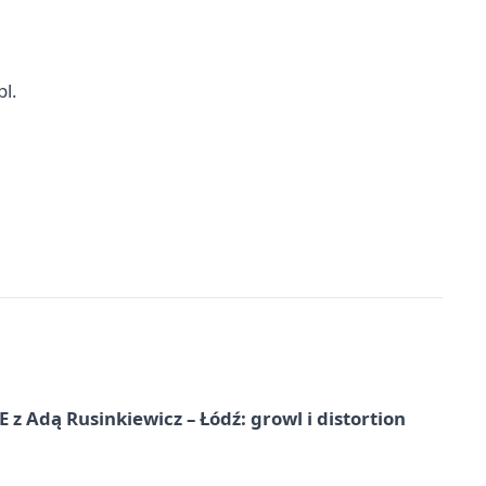
pl
.
dą Rusinkiewicz – Łódź: growl i distortion