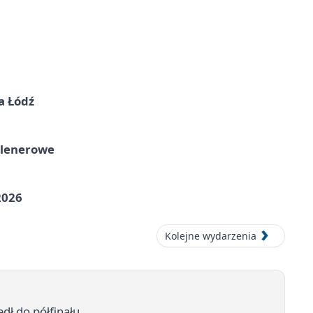
a Łódź
plenerowe
2026
Kolejne wydarzenia
dł do półfinału