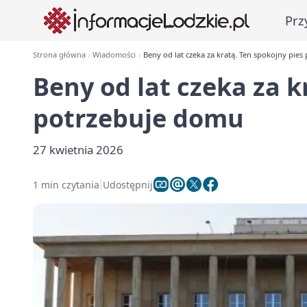
Prz
Strona główna
Wiadomości
Beny od lat czeka za kratą. Ten spokojny pie
Beny od lat czeka za k
potrzebuje domu
27 kwietnia 2026
1 min czytania
Udostępnij