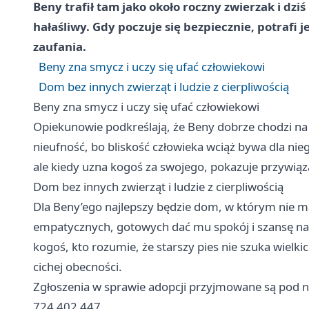
Beny trafił tam jako około roczny zwierzak i dziś 
hałaśliwy. Gdy poczuje się bezpiecznie, potrafi
zaufania.
Beny zna smycz i uczy się ufać człowiekowi
Dom bez innych zwierząt i ludzie z cierpliwością
Beny zna smycz i uczy się ufać człowiekowi
Opiekunowie podkreślają, że Beny dobrze chodzi na
nieufność, bo bliskość człowieka wciąż bywa dla nie
ale kiedy uzna kogoś za swojego, pokazuje przywiąz
Dom bez innych zwierząt i ludzie z cierpliwością
Dla Beny’ego najlepszy będzie dom, w którym nie 
empatycznych, gotowych dać mu spokój i szansę na
kogoś, kto rozumie, że starszy pies nie szuka wielki
cichej obecności.
Zgłoszenia w sprawie adopcji przyjmowane są pod
724 402 447