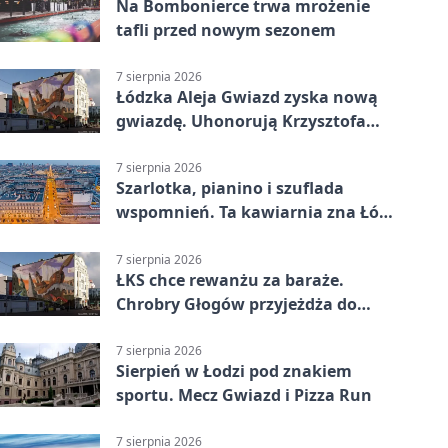
Na Bombonierce trwa mrożenie
tafli przed nowym sezonem
7 sierpnia 2026
Łódzka Aleja Gwiazd zyska nową
gwiazdę. Uhonorują Krzysztofa
Ptaka
7 sierpnia 2026
Szarlotka, pianino i szuflada
wspomnień. Ta kawiarnia zna Łódź
od lat
7 sierpnia 2026
ŁKS chce rewanżu za baraże.
Chrobry Głogów przyjeżdża do
Łodzi
7 sierpnia 2026
Sierpień w Łodzi pod znakiem
sportu. Mecz Gwiazd i Pizza Run
7 sierpnia 2026