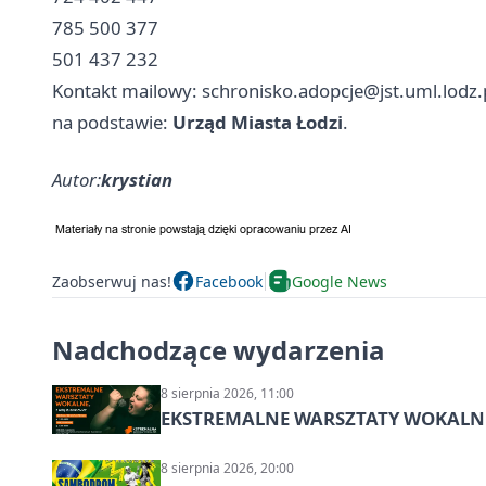
785 500 377
501 437 232
Kontakt mailowy:
schronisko.adopcje@jst.uml.lodz.
na podstawie:
Urząd Miasta Łodzi
.
Autor:
krystian
Zaobserwuj nas!
Facebook
Google News
Nadchodzące wydarzenia
8 sierpnia 2026, 11:00
EKSTREMALNE WARSZTATY WOKALNE z A
8 sierpnia 2026, 20:00