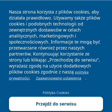
Nasza strona korzysta z plików cookies, aby
działała prawidłowo. Używamy także plików
cookies i podobnych technologii od
zewnętrznych dostawców w celach
Copyright © 2026 informacjelodzkie.pl Wszystkie prawa
analitycznych, marketingowych i
zastrzeżone.
społecznościowych. Informacje te mogą być
przetwarzane również przez naszych
partnerów. Kontynuując korzystanie ze
Polityka
Polityka
News
Autorzy
strony lub klikając „Przechodzę do serwisu",
Prywatności
Cookies
wyrażasz zgodę na użycie dodatkowych
plików cookies zgodnie z naszą
polityką
.
.
prywatności
Zaawansowane ustawienia
Polityka Cookies
Przejdź do serwisu