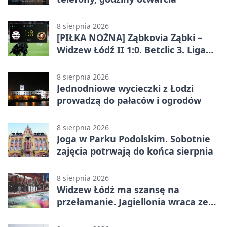
8 sierpnia 2026
[PIŁKA NOŻNA] Ząbkovia Ząbki –
Widzew Łódź II 1:0. Betclic 3. Liga
Grupa 1 (Grupa I) z
rozstrzygnięciem po przerwie
8 sierpnia 2026
Jednodniowe wycieczki z Łodzi
prowadzą do pałaców i ogrodów
8 sierpnia 2026
Joga w Parku Podolskim. Sobotnie
zajęcia potrwają do końca sierpnia
8 sierpnia 2026
Widzew Łódź ma szansę na
przełamanie. Jagiellonia wraca ze
Szkocji