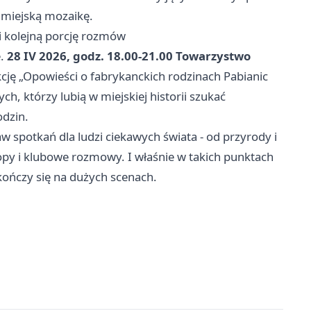
ą miejską mozaikę.
 i kolejną porcję rozmów
e.
28 IV 2026, godz. 18.00-21.00
Towarzystwo
kcję „Opowieści o fabrykanckich rodzinach
Pabianic
ch, którzy lubią w miejskiej historii szukać
odzin.
 spotkań dla ludzi ciekawych świata - od przyrody i
ropy i klubowe rozmowy. I właśnie w takich punktach
 kończy się na dużych scenach.