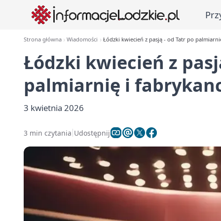
Prz
Strona główna
Wiadomości
Łódzki kwiecień z pasją - od Tatr po palmiarni
Łódzki kwiecień z pasj
palmiarnię i fabrykanc
3 kwietnia 2026
3 min czytania
Udostępnij