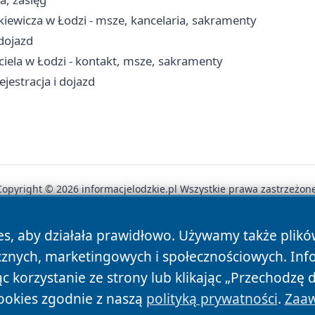
nkiewicza w Łodzi - msze, kancelaria, sakramenty
 dojazd
ciela w Łodzi - kontakt, msze, sakramenty
jestracja i dojazd
Copyright © 2026 informacjelodzkie.pl Wszystkie prawa zastrzeżone
es, aby działała prawidłowo. Używamy także plik
News
Autorzy
Polityka Prywatności
Polityka Cookie
cznych, marketingowych i społecznościowych. Inf
 korzystanie ze strony lub klikając „Przechodzę 
ookies zgodnie z naszą
polityką prywatności
.
Zaaw