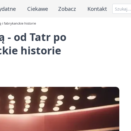
ydatne
Ciekawe
Zobacz
Kontakt
ę i fabrykanckie historie
ą - od Tatr po
kie historie