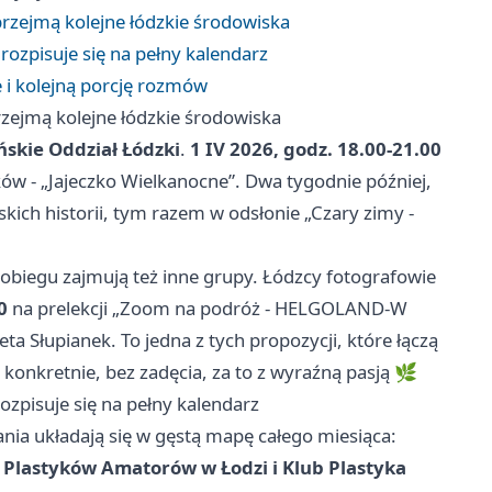
rzejmą kolejne łódzkie środowiska
 rozpisuje się na pełny kalendarz
e i kolejną porcję rozmów
zejmą kolejne łódzkie środowiska
ńskie Oddział Łódzki
.
1 IV 2026, godz. 18.00-21.00
w - „Jajeczko Wielkanocne”. Dwa tygodnie później,
skich historii, tym razem w odsłonie „Czary zimy -
obiegu zajmują też inne grupy. Łódzcy fotografowie
0
na prelekcji „Zoom na podróż - HELGOLAND-W
 Słupianek. To jedna z tych propozycji, które łączą
 konkretnie, bez zadęcia, za to z wyraźną pasją 🌿
rozpisuje się na pełny kalendarz
nia układają się w gęstą mapę całego miesiąca:
 Plastyków Amatorów w Łodzi i Klub Plastyka