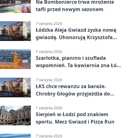
Na Bombonierce trwa mrożenie
tafli przed nowym sezonem
7 sierpnia 2026
Łódzka Aleja Gwiazd zyska nową
gwiazdę. Uhonorują Krzysztofa
Ptaka
7 sierpnia 2026
Szarlotka, pianino i szuflada
wspomnień. Ta kawiarnia zna Łódź
od lat
7 sierpnia 2026
ŁKS chce rewanżu za baraże.
Chrobry Głogów przyjeżdża do
Łodzi
7 sierpnia 2026
Sierpień w Łodzi pod znakiem
sportu. Mecz Gwiazd i Pizza Run
7 sierpnia 2026