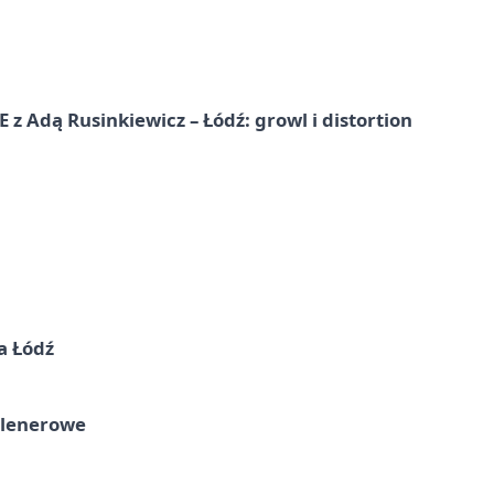
dą Rusinkiewicz – Łódź: growl i distortion
a Łódź
plenerowe