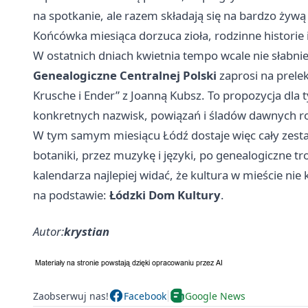
na spotkanie, ale razem składają się na bardzo żyw
Końcówka miesiąca dorzuca zioła, rodzinne historie
W ostatnich dniach kwietnia tempo wcale nie słabni
Genealogiczne Centralnej Polski
zaprosi na prele
Krusche i Ender” z Joanną Kubsz. To propozycja dla ty
konkretnych nazwisk, powiązań i śladów dawnych r
W tym samym miesiącu Łódź dostaje więc cały zestaw
botaniki, przez muzykę i języki, po genealogiczne t
kalendarza najlepiej widać, że kultura w mieście nie
na podstawie:
Łódzki Dom Kultury
.
Autor:
krystian
Zaobserwuj nas!
Facebook
Google News