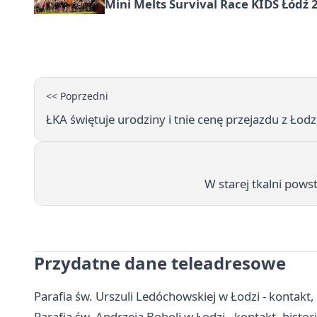
Mini Melts Survival Race KIDS Łódź 
<< Poprzedni
ŁKA świętuje urodziny i tnie cenę przejazdu z Łod
W starej tkalni pows
Przydatne dane teleadresowe
Parafia św. Urszuli Ledóchowskiej w Łodzi - kontakt
Parafia św. Andrzeja Boboli w Łodzi - kontakt, histori