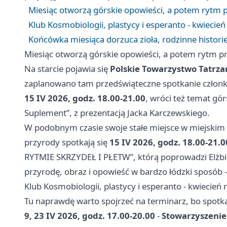
Miesiąc otworzą górskie opowieści, a potem rytm p
Klub Kosmobiologii, plastycy i esperanto - kwiecień
Końcówka miesiąca dorzuca zioła, rodzinne histori
Miesiąc otworzą górskie opowieści, a potem rytm pr
Na starcie pojawia się
Polskie Towarzystwo Tatrza
zaplanowano tam przedświąteczne spotkanie członkó
15 IV 2026, godz. 18.00-21.00
, wróci też temat gór
Suplement”, z prezentacją Jacka Karczewskiego.
W podobnym czasie swoje stałe miejsce w miejskim 
przyrody spotkają się
15 IV 2026, godz. 18.00-21.0
RYTMIE SKRZYDEŁ I PŁETW”, którą poprowadzi Elżbieta
przyrodę, obraz i opowieść w bardzo łódzki sposób -
Klub Kosmobiologii, plastycy i esperanto - kwiecień 
Tu naprawdę warto spojrzeć na terminarz, bo spotka
9, 23 IV 2026, godz. 17.00-20.00
-
Stowarzyszenie