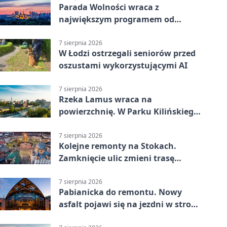
Parada Wolności wraca z
największym programem od
reaktywacji. Trzy sceny i 13
platform
7 sierpnia 2026
W Łodzi ostrzegali seniorów przed
oszustami wykorzystującymi AI
7 sierpnia 2026
Rzeka Lamus wraca na
powierzchnię. W Parku Kilińskiego
trwa finał prac
7 sierpnia 2026
Kolejne remonty na Stokach.
Zamknięcie ulic zmieni trasę
autobusu 58
7 sierpnia 2026
Pabianicka do remontu. Nowy
asfalt pojawi się na jezdni w stronę
centrum