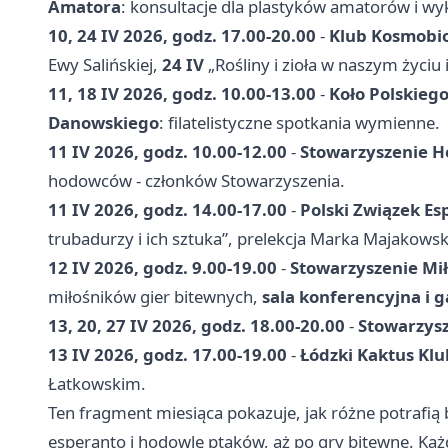
Amatora
: konsultacje dla plastyków amatorów i wy
10, 24 IV 2026, godz. 17.00-20.00
-
Klub Kosmobio
Ewy Salińskiej,
24 IV
„Rośliny i zioła w naszym życiu
11, 18 IV 2026, godz. 10.00-13.00
-
Koło Polskiego
Danowskiego
: filatelistyczne spotkania wymienne.
11 IV 2026, godz. 10.00-12.00
-
Stowarzyszenie 
hodowców - członków Stowarzyszenia.
11 IV 2026, godz. 14.00-17.00
-
Polski Związek Es
trubadurzy i ich sztuka”, prelekcja Marka Majakows
12 IV 2026, godz. 9.00-19.00
-
Stowarzyszenie Mi
miłośników gier bitewnych,
sala konferencyjna i 
13, 20, 27 IV 2026, godz. 18.00-20.00
-
Stowarzysz
13 IV 2026, godz. 17.00-19.00
-
Łódzki Kaktus Klu
Łatkowskim.
Ten fragment miesiąca pokazuje, jak różne potrafią 
esperanto i hodowlę ptaków, aż po gry bitewne. Każ