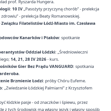
kład prof. Ryszarda Hungera.
logii
:
10 IV
„Pasożyty przyczyną chorób” - prelekcja
 i zdrowiu” - prelekcja Beaty Romanowskiej.
 Związku Filatelistów Łódź-Miasto im. Czesława
Hodowców Kanarków i Ptaków
: spotkanie
perantystów Oddział Łódzki
: „Średniowieczni
kiego;
14, 21, 28 IV 2026
- kurs.
łośników Gier Bez Prądu VANGUARD
: spotkania
garderoba
.
enie Brzmienie Łodzi
: próby Chóru Eufeme.
b
: „Zwiedzanie Łódzkiej Palmiarni” z Krzysztofem
być łódzkie pasje - od znaczków i śpiewu, przez
de z tych środowisk ma własny język i własny sposób