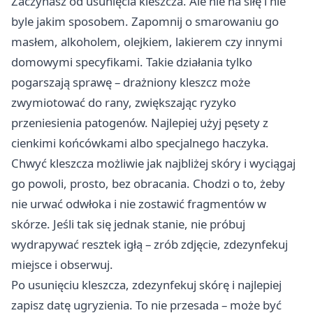
Zaczynasz od usunięcia kleszcza. Ale nie na siłę i nie
byle jakim sposobem. Zapomnij o smarowaniu go
masłem, alkoholem, olejkiem, lakierem czy innymi
domowymi specyfikami. Takie działania tylko
pogarszają sprawę – drażniony kleszcz może
zwymiotować do rany, zwiększając ryzyko
przeniesienia patogenów. Najlepiej użyj pęsety z
cienkimi końcówkami albo specjalnego haczyka.
Chwyć kleszcza możliwie jak najbliżej skóry i wyciągaj
go powoli, prosto, bez obracania. Chodzi o to, żeby
nie urwać odwłoka i nie zostawić fragmentów w
skórze. Jeśli tak się jednak stanie, nie próbuj
wydrapywać resztek igłą – zrób zdjęcie, zdezynfekuj
miejsce i obserwuj.
Po usunięciu kleszcza, zdezynfekuj skórę i najlepiej
zapisz datę ugryzienia. To nie przesada – może być