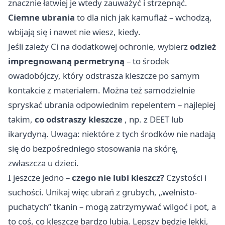
znacznie łatwiej je wtedy zauważyć i strzepnąć.
Ciemne ubrania
to dla nich jak kamuflaż – wchodzą,
wbijają się i nawet nie wiesz, kiedy.
Jeśli zależy Ci na dodatkowej ochronie, wybierz
odzież
impregnowaną permetryną
– to środek
owadobójczy, który odstrasza kleszcze po samym
kontakcie z materiałem. Można też samodzielnie
spryskać ubrania odpowiednim repelentem – najlepiej
takim,
co odstraszy kleszcze
, np. z DEET lub
ikarydyną. Uwaga: niektóre z tych środków nie nadają
się do bezpośredniego stosowania na skórę,
zwłaszcza u dzieci.
I jeszcze jedno –
czego nie lubi kleszcz?
Czystości i
suchości. Unikaj więc ubrań z grubych, „wełnisto-
puchatych” tkanin – mogą zatrzymywać wilgoć i pot, a
to coś, co kleszcze bardzo lubią. Lepszy będzie lekki,