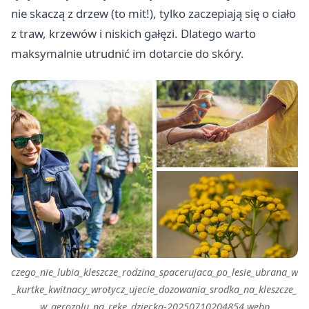
nie skaczą z drzew (to mit!), tylko zaczepiają się o ciało
z traw, krzewów i niskich gałęzi. Dlatego warto
maksymalnie utrudnić im dotarcie do skóry.
czego_nie_lubia_kleszcze_rodzina_spacerujaca_po_lesie_ubrana_w
_kurtke_kwitnacy_wrotycz_ujecie_dozowania_srodka_na_kleszcze_
w_aerozolu_na_reke_dziecka-20250710204854.webp