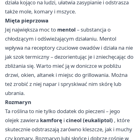
działa kojąco na ludzi, ułatwia zasypianie i odstrasza
także mole, komary i mszyce.
Mięta pieprzowa
Jej największa moc to
mentol
– substancja o
chłodzącym i odświeżającym działaniu. Mentol
wpływa na receptory czuciowe owadów i działa na nie
jak szok termiczny – dezorientując je i zniechęcając do
zbliżania się. Warto mieć ją w doniczce w pobliżu
drzwi, okien, altanek i miejsc do grillowania. Można
też zrobić z niej napar i spryskiwać nim skórę lub
ubrania.
Rozmaryn
Ta roślina to nie tylko dodatek do pieczeni – jego
olejek zawiera
kamforę
i
cineol (eukaliptol)
, które
skutecznie odstraszają zarówno kleszcze, jak i muchy
czy komary. Rozmaryn lubi słońce i dobrze rośnie w