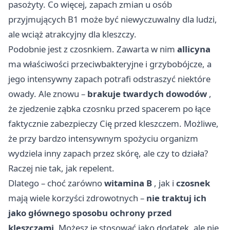
pasożyty. Co więcej, zapach zmian u osób
przyjmujących B1 może być niewyczuwalny dla ludzi,
ale wciąż atrakcyjny dla kleszczy.
Podobnie jest z czosnkiem. Zawarta w nim
allicyna
ma właściwości przeciwbakteryjne i grzybobójcze, a
jego intensywny zapach potrafi odstraszyć niektóre
owady. Ale znowu –
brakuje twardych dowodów
,
że zjedzenie ząbka czosnku przed spacerem po łące
faktycznie zabezpieczy Cię przed kleszczem. Możliwe,
że przy bardzo intensywnym spożyciu organizm
wydziela inny zapach przez skórę, ale czy to działa?
Raczej nie tak, jak repelent.
Dlatego – choć zarówno
witamina B
, jak i
czosnek
mają wiele korzyści zdrowotnych –
nie traktuj ich
jako głównego sposobu ochrony przed
kleszczami
. Możesz je stosować jako dodatek, ale nie