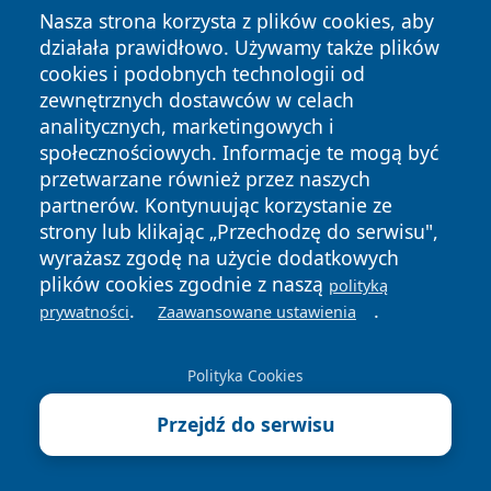
zwłaszcza w rejonach występowania chorób
Nasza strona korzysta z plików cookies, aby
odkleszczowych, takich jak borelioza czy kleszczowe
działała prawidłowo. Używamy także plików
zapalenie mózgu, oraz tropikalnych – przenoszonych
cookies i podobnych technologii od
zewnętrznych dostawców w celach
przez komary (denga, Zika, malaria).
analitycznych, marketingowych i
Z drugiej strony mamy naturalne środki – głównie
społecznościowych. Informacje te mogą być
oparte na olejkach eterycznych takich jak eukaliptus
przetwarzane również przez naszych
cytrynowy, lawenda, mięta pieprzowa, geranium czy
partnerów. Kontynuując korzystanie ze
cedr. Ich działanie opiera się również na maskowaniu
strony lub klikając „Przechodzę do serwisu",
wyrażasz zgodę na użycie dodatkowych
zapachu skóry, jednak trwałość jest znacznie krótsza.
plików cookies zgodnie z naszą
polityką
Większość naturalnych repelentów działa przez 20–60
.
.
prywatności
Zaawansowane ustawienia
minut, niektóre do dwóch godzin. Ekstrakt z
eukaliptusa cytrynowego (PMD) wykazuje zbliżoną
Polityka Cookies
skuteczność do DEET w badaniach klinicznych, ale
wymaga częstszej aplikacji. Naturalne formuły są
Przejdź do serwisu
lepiej tolerowane przez skórę, rzadziej powodują
reakcje alergiczne i są preferowane przez osoby z