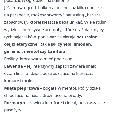
posadzić w ogrodzie i na balkonie
Jeśli masz ogród, balkon albo chociaż kilka doniczek
na parapecie, możesz stworzyć naturalną „barierę
zapachową”, której kleszcze będą unikać. Wiele roślin
wydziela intensywne aromaty, które drażnią zmysły
tych pajęczaków, ponieważ zawierają
naturalne
olejki eteryczne
, takie jak
cyneol, limonen,
geraniol, mentol czy kamfora
.
Rośliny, które warto mieć pod ręką:
Lawenda
– jej intensywny zapach zawiera linalol i
octan linalilu, działa odstraszająco na kleszcze,
komary i mole.
Mięta pieprzowa
– bogata w mentol, który działa
chłodząco na nas, a drażniąco na owady.
Rozmaryn
– zawiera kamforę i cineol, odstraszające
pasożyty.