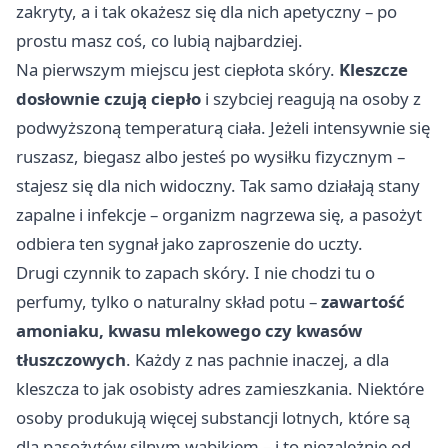
zakryty, a i tak okażesz się dla nich apetyczny – po
prostu masz coś, co lubią najbardziej.
Na pierwszym miejscu jest ciepłota skóry.
Kleszcze
dosłownie czują ciepło
i szybciej reagują na osoby z
podwyższoną temperaturą ciała. Jeżeli intensywnie się
ruszasz, biegasz albo jesteś po wysiłku fizycznym –
stajesz się dla nich widoczny. Tak samo działają stany
zapalne i infekcje – organizm nagrzewa się, a pasożyt
odbiera ten sygnał jako zaproszenie do uczty.
Drugi czynnik to zapach skóry. I nie chodzi tu o
perfumy, tylko o naturalny skład potu –
zawartość
amoniaku, kwasu mlekowego czy kwasów
tłuszczowych
. Każdy z nas pachnie inaczej, a dla
kleszcza to jak osobisty adres zamieszkania. Niektóre
osoby produkują więcej substancji lotnych, które są
dla pasożytów silnym wabikiem – i to niezależnie od