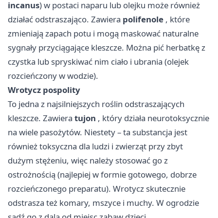
incanus
) w postaci naparu lub olejku może również
działać odstraszająco. Zawiera
polifenole
, które
zmieniają zapach potu i mogą maskować naturalne
sygnały przyciągające kleszcze. Można pić herbatkę z
czystka lub spryskiwać nim ciało i ubrania (olejek
rozcieńczony w wodzie).
Wrotycz pospolity
To jedna z najsilniejszych roślin odstraszających
kleszcze. Zawiera
tujon
, który działa neurotoksycznie
na wiele pasożytów. Niestety – ta substancja jest
również toksyczna dla ludzi i zwierząt przy zbyt
dużym stężeniu, więc należy stosować go z
ostrożnością (najlepiej w formie gotowego, dobrze
rozcieńczonego preparatu). Wrotycz skutecznie
odstrasza też komary, mszyce i muchy. W ogrodzie
sadź go z dala od miejsc zabaw dzieci.