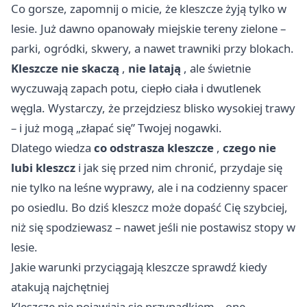
Co gorsze, zapomnij o micie, że kleszcze żyją tylko w
lesie. Już dawno opanowały miejskie tereny zielone –
parki, ogródki, skwery, a nawet trawniki przy blokach.
Kleszcze nie skaczą
,
nie latają
, ale świetnie
wyczuwają zapach potu, ciepło ciała i dwutlenek
węgla. Wystarczy, że przejdziesz blisko wysokiej trawy
– i już mogą „złapać się” Twojej nogawki.
Dlatego wiedza
co odstrasza kleszcze
,
czego nie
lubi kleszcz
i jak się przed nim chronić, przydaje się
nie tylko na leśne wyprawy, ale i na codzienny spacer
po osiedlu. Bo dziś kleszcz może dopaść Cię szybciej,
niż się spodziewasz – nawet jeśli nie postawisz stopy w
lesie.
Jakie warunki przyciągają kleszcze sprawdź kiedy
atakują najchętniej
Kleszcze nie pojawiają się przypadkiem – one