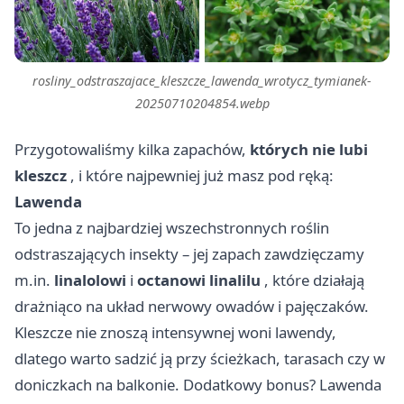
rosliny_odstraszajace_kleszcze_lawenda_wrotycz_tymianek-
20250710204854.webp
Przygotowaliśmy kilka zapachów,
których nie lubi
kleszcz
, i które najpewniej już masz pod ręką:
Lawenda
To jedna z najbardziej wszechstronnych roślin
odstraszających insekty – jej zapach zawdzięczamy
m.in.
linalolowi
i
octanowi linalilu
, które działają
drażniąco na układ nerwowy owadów i pajęczaków.
Kleszcze nie znoszą intensywnej woni lawendy,
dlatego warto sadzić ją przy ścieżkach, tarasach czy w
doniczkach na balkonie. Dodatkowy bonus? Lawenda