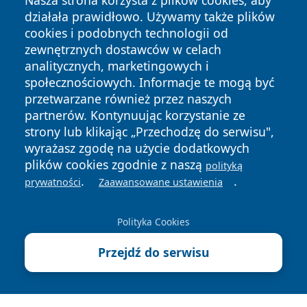
Nasza strona korzysta z plików cookies, aby
działała prawidłowo. Używamy także plików
cookies i podobnych technologii od
zewnętrznych dostawców w celach
analitycznych, marketingowych i
społecznościowych. Informacje te mogą być
przetwarzane również przez naszych
Copyright © 2026 informacjelodzkie.pl Wszystkie prawa
partnerów. Kontynuując korzystanie ze
zastrzeżone.
strony lub klikając „Przechodzę do serwisu",
wyrażasz zgodę na użycie dodatkowych
plików cookies zgodnie z naszą
polityką
Polityka
Polityka
.
.
News
Autorzy
prywatności
Zaawansowane ustawienia
Prywatności
Cookies
Polityka Cookies
Przejdź do serwisu