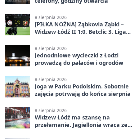
telefony, godziny otwarcia
8 sierpnia 2026
[PIŁKA NOŻNA] Ząbkovia Ząbki –
Widzew Łódź II 1:0. Betclic 3. Liga
Grupa 1 (Grupa I) z
rozstrzygnięciem po przerwie
8 sierpnia 2026
Jednodniowe wycieczki z Łodzi
prowadzą do pałaców i ogrodów
8 sierpnia 2026
Joga w Parku Podolskim. Sobotnie
zajęcia potrwają do końca sierpnia
8 sierpnia 2026
Widzew Łódź ma szansę na
przełamanie. Jagiellonia wraca ze
Szkocji