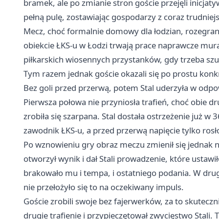
bramek, ale po zmianie stron goście przejęli inicjat
pełną pulę, zostawiając gospodarzy z coraz trudniejs
Mecz, choć formalnie domowy dla łodzian, rozegran
obiekcie ŁKS-u w Łodzi trwają prace naprawcze mura
piłkarskich wiosennych przystanków, gdy trzeba 
Tym razem jednak goście okazali się po prostu konkr
Bez goli przed przerwą, potem Stal uderzyła w od
Pierwsza połowa nie przyniosła trafień, choć obie dr
zrobiła się szarpana. Stal dostała ostrzeżenie już w 3
zawodnik ŁKS-u, a przed przerwą napięcie tylko rosł
Po wznowieniu gry obraz meczu zmienił się jednak 
otworzył wynik i dał Stali prowadzenie, które ustaw
brakowało mu i tempa, i ostatniego podania. W drugi
nie przełożyło się to na oczekiwany impuls.
Goście zrobili swoje bez fajerwerków, za to skutecz
drugie trafienie i przypieczętował zwycięstwo Stali. 