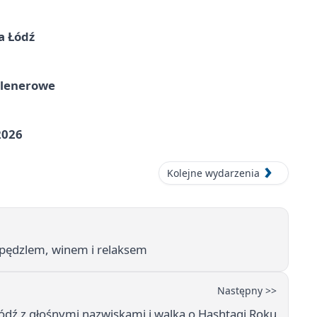
a Łódź
plenerowe
2026
Kolejne wydarzenia
z pędzlem, winem i relaksem
Następny >>
ódź z głośnymi nazwiskami i walką o Hashtagi Roku