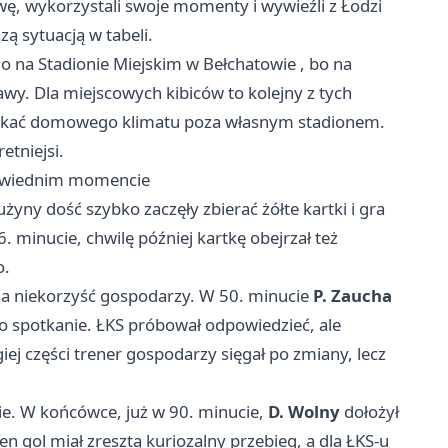
ywę, wykorzystali swoje momenty i wywieźli z Łodzi
zą sytuacją w tabeli.
o na Stadionie Miejskim w
Bełchatowie
, bo na
wy. Dla miejscowych kibiców to kolejny z tych
szukać domowego klimatu poza własnym stadionem.
etniejsi.
powiednim momencie
użyny dość szybko zaczęły zbierać żółte kartki i gra
6. minucie, chwilę później kartkę obejrzał też
o.
na niekorzyść gospodarzy. W 50. minucie
P. Zaucha
iło spotkanie. ŁKS próbował odpowiedzieć, ale
ej części trener gospodarzy sięgał po zmiany, lecz
nie. W końcówce, już w 90. minucie,
D. Wolny
dołożył
Ten gol miał zresztą kuriozalny przebieg, a dla ŁKS-u