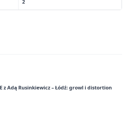
2
dą Rusinkiewicz – Łódź: growl i distortion