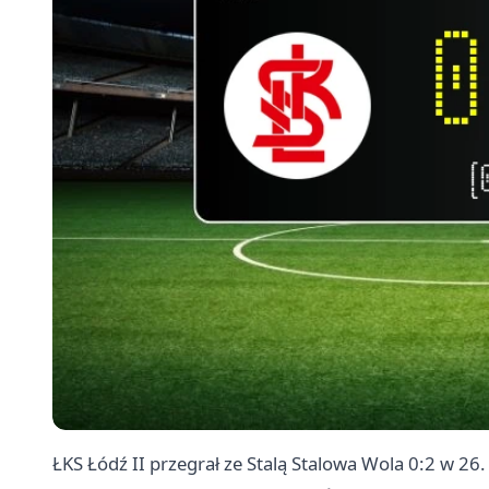
ŁKS Łódź II przegrał ze Stalą
Stalowa Wola
0:2 w 26. 