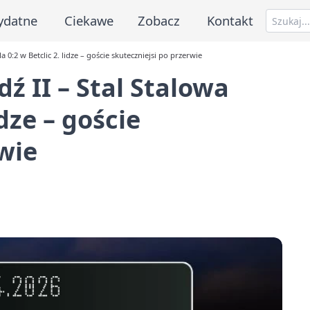
ydatne
Ciekawe
Zobacz
Kontakt
0:2 w Betclic 2. lidze – goście skuteczniejsi po przerwie
ź II – Stal Stalowa
idze – goście
wie