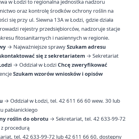
twa w Łodzi to regionalna jednostka nadzoru
nnictwo oraz kontrolę środków ochrony roślin na
ci się przy ul. Siewna 13A w Łodzi, gdzie działa
prowadzi rejestry przedsiębiorców, nadzoruje stacje
kresu fitosanitarnych i nasiennych w regionie.
awy
→
Najważniejsze sprawy
Szukam adresu
skontaktować się z sekretariatem
→
Sekretariat
Łodzi
→
Oddział w Łodzi
Chcę zweryfikować
dencje
Szukam wzorów wniosków i opisów
u
→ Oddział w Łodzi, tel. 42 611 66 60 wew. 30 lub
tu pabianickiego
y roślin do obrotu
→ Sekretariat, tel. 42 633-99-72
 z procedurą
riat, tel. 42 633-99-72 lub 42 611 66 60, dostępny