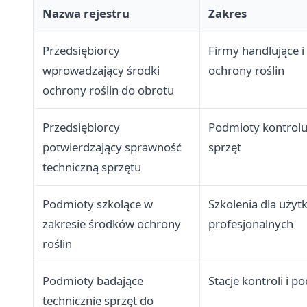
Nazwa rejestru
Zakres
Przedsiębiorcy
Firmy handlujące i
wprowadzający środki
ochrony roślin
ochrony roślin do obrotu
Przedsiębiorcy
Podmioty kontroluj
potwierdzający sprawność
sprzęt
techniczną sprzętu
Podmioty szkolące w
Szkolenia dla uży
zakresie środków ochrony
profesjonalnych
roślin
Podmioty badające
Stacje kontroli i p
technicznie sprzęt do