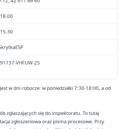
9-72, 42 611 66 60
-18.00
-15.30
SkrytkaESP
-91737-VHFUW-25
est w dni robocze: w poniedziałki 7:30-18:00, a od
ób zgłaszających się do inspektoratu. To tutaj
tacja zgłoszeniowa oraz pisma procesowe. Przy