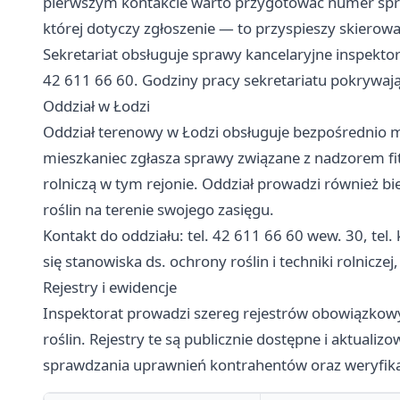
pierwszym kontakcie warto przygotować numer sprawy
której dotyczy zgłoszenie — to przyspieszy skierow
Sekretariat obsługuje sprawy kancelaryjne inspekto
42 611 66 60. Godziny pracy sekretariatu pokrywają
Oddział w Łodzi
Oddział terenowy w Łodzi obsługuje bezpośrednio mi
mieszkaniec zgłasza sprawy związane z nadzorem fi
rolniczą w tym rejonie. Oddział prowadzi również 
roślin na terenie swojego zasięgu.
Kontakt do oddziału: tel. 42 611 66 60 wew. 30, tel
się stanowiska ds. ochrony roślin i techniki rolnicz
Rejestry i ewidencje
Inspektorat prowadzi szereg rejestrów obowiązkow
roślin. Rejestry te są publicznie dostępne i aktual
sprawdzania uprawnień kontrahentów oraz weryfika