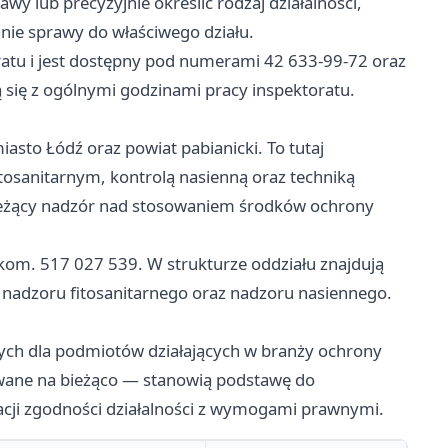
 lub precyzyjnie określić rodzaj działalności,
anie sprawy do właściwego działu.
ratu i jest dostępny pod numerami 42 633-99-72 oraz
 się z ogólnymi godzinami pracy inspektoratu.
asto Łódź oraz powiat pabianicki. To tutaj
tosanitarnym, kontrolą nasienną oraz techniką
bieżący nadzór nad stosowaniem środków ochrony
. kom. 517 027 539. W strukturze oddziału znajdują
ej, nadzoru fitosanitarnego oraz nadzoru nasiennego.
ych dla podmiotów działających w branży ochrony
izowane na bieżąco — stanowią podstawę do
cji zgodności działalności z wymogami prawnymi.