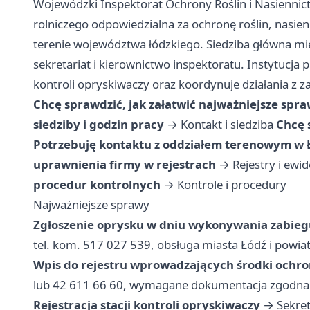
Wojewódzki Inspektorat Ochrony Roślin i Nasiennic
rolniczego odpowiedzialna za ochronę roślin, nasie
terenie województwa łódzkiego. Siedziba główna mieś
sekretariat i kierownictwo inspektoratu. Instytucja 
kontroli opryskiwaczy oraz koordynuje działania z za
Chcę sprawdzić, jak załatwić najważniejsze spr
siedziby i godzin pracy
→
Kontakt i siedziba
Chcę 
Potrzebuję kontaktu z oddziałem terenowym w 
uprawnienia firmy w rejestrach
→
Rejestry i ewi
procedur kontrolnych
→
Kontrole i procedury
Najważniejsze sprawy
Zgłoszenie oprysku w dniu wykonywania zabieg
tel. kom. 517 027 539, obsługa miasta Łódź i powia
Wpis do rejestru wprowadzających środki ochron
lub 42 611 66 60, wymagane dokumentacja zgodna
Rejestracja stacji kontroli opryskiwaczy
→ Sekreta