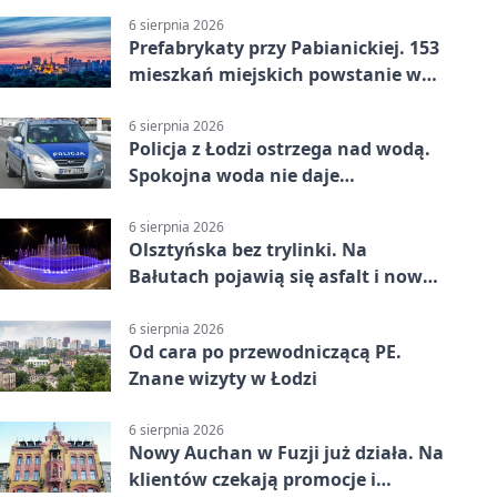
6 sierpnia 2026
Prefabrykaty przy Pabianickiej. 153
mieszkań miejskich powstanie w
15 tygodni
6 sierpnia 2026
Policja z Łodzi ostrzega nad wodą.
Spokojna woda nie daje
bezpieczeństwa
6 sierpnia 2026
Olsztyńska bez trylinki. Na
Bałutach pojawią się asfalt i nowe
parkingi
6 sierpnia 2026
Od cara po przewodniczącą PE.
Znane wizyty w Łodzi
6 sierpnia 2026
Nowy Auchan w Fuzji już działa. Na
klientów czekają promocje i