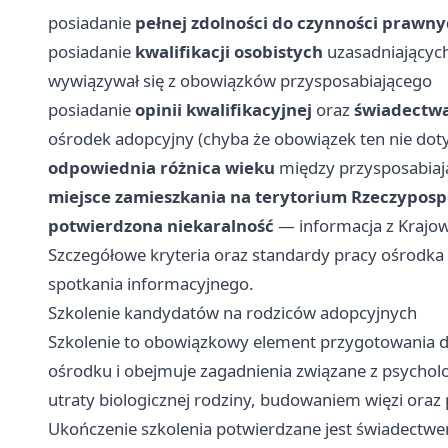
posiadanie
pełnej zdolności do czynności prawn
posiadanie
kwalifikacji osobistych
uzasadniających
wywiązywał się z obowiązków przysposabiającego
posiadanie
opinii kwalifikacyjnej
oraz
świadectwa
ośrodek adopcyjny (chyba że obowiązek ten nie dot
odpowiednia różnica wieku
między przysposabia
miejsce zamieszkania na terytorium Rzeczypospol
potwierdzona niekaralność
— informacja z Krajo
Szczegółowe kryteria oraz standardy pracy ośrodk
spotkania informacyjnego.
Szkolenie kandydatów na rodziców adopcyjnych
Szkolenie to obowiązkowy element przygotowania do 
ośrodku i obejmuje zagadnienia związane z psychol
utraty biologicznej rodziny, budowaniem więzi ora
Ukończenie szkolenia potwierdzane jest świadect