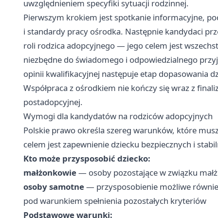
uwzględnieniem specyfiki sytuacji rodzinnej.
Pierwszym krokiem jest spotkanie informacyjne, po
i standardy pracy ośrodka. Następnie kandydaci prz
roli rodzica adopcyjnego — jego celem jest wszechs
niezbędne do świadomego i odpowiedzialnego przyję
opinii kwalifikacyjnej następuje etap dopasowania dz
Współpraca z ośrodkiem nie kończy się wraz z final
postadopcyjnej.
Wymogi dla kandydatów na rodziców adopcyjnych
Polskie prawo określa szereg warunków, które musz
celem jest zapewnienie dziecku bezpiecznych i stab
Kto może przysposobić dziecko:
małżonkowie
— osoby pozostające w związku małż
osoby samotne
— przysposobienie możliwe również
pod warunkiem spełnienia pozostałych kryteriów
Podstawowe warunki: