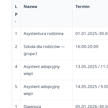
L
Nazwa
Termin
p
.
1
Asystentura rodzinna
01.01.2025–30.0
2
Szkoła dla rodziców —
16:00-20:00
grupa I
4
Asystent adopcyjny
13.05.2025 / 11.
więzi
5
Asystent adopcyjny
14.05.2025 / 9.0
więzi
1
Diagnoza
05.01.2026–30.0