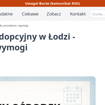
Uwaga! Burze (komunikat RSO)
ydatne
Ciekawe
Zobacz
Kontakt
kt, procedura i wymogi
opcyjny w Łodzi -
 wymogi