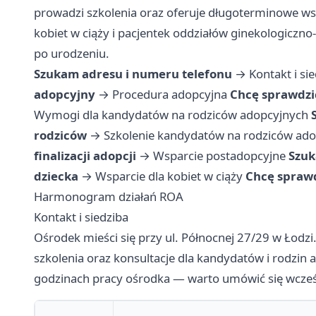
prowadzi szkolenia oraz oferuje długoterminowe wspar
kobiet w ciąży i pacjentek oddziałów ginekologiczno
po urodzeniu.
Szukam adresu i numeru telefonu
→
Kontakt i si
adopcyjny
→
Procedura adopcyjna
Chcę sprawdzi
Wymogi dla kandydatów na rodziców adopcyjnych
rodziców
→
Szkolenie kandydatów na rodziców ad
finalizacji adopcji
→
Wsparcie postadopcyjne
Szuk
dziecka
→
Wsparcie dla kobiet w ciąży
Chcę sprawd
Harmonogram działań ROA
Kontakt i siedziba
Ośrodek mieści się przy ul. Północnej 27/29 w Łodzi
szkolenia oraz konsultacje dla kandydatów i rodzin 
godzinach pracy ośrodka — warto umówić się wcześni