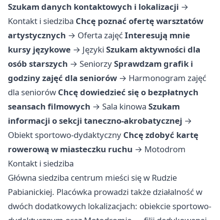
Szukam danych kontaktowych i lokalizacji
→
Kontakt i siedziba
Chcę poznać ofertę warsztatów
artystycznych
→
Oferta zajęć
Interesują mnie
kursy językowe
→
Języki
Szukam aktywności dla
osób starszych
→
Seniorzy
Sprawdzam grafik i
godziny zajęć dla seniorów
→
Harmonogram zajęć
dla seniorów
Chcę dowiedzieć się o bezpłatnych
seansach filmowych
→
Sala kinowa
Szukam
informacji o sekcji taneczno-akrobatycznej
→
Obiekt sportowo-dydaktyczny
Chcę zdobyć kartę
rowerową w miasteczku ruchu
→
Motodrom
Kontakt i siedziba
Główna siedziba centrum mieści się w Rudzie
Pabianickiej. Placówka prowadzi także działalność w
dwóch dodatkowych lokalizacjach: obiekcie sportowo-