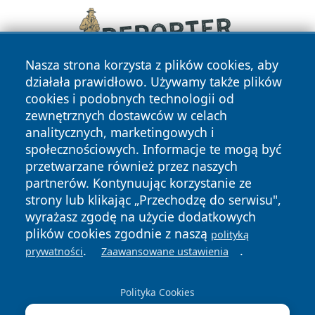
Nasza strona korzysta z plików cookies, aby
działała prawidłowo. Używamy także plików
cookies i podobnych technologii od
zewnętrznych dostawców w celach
analitycznych, marketingowych i
społecznościowych. Informacje te mogą być
przetwarzane również przez naszych
Copyright © 2026 informacjelodzkie.pl Wszystkie prawa
partnerów. Kontynuując korzystanie ze
zastrzeżone.
strony lub klikając „Przechodzę do serwisu",
wyrażasz zgodę na użycie dodatkowych
plików cookies zgodnie z naszą
polityką
Polityka
Polityka
.
.
News
Autorzy
prywatności
Zaawansowane ustawienia
Prywatności
Cookies
Polityka Cookies