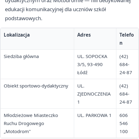
dydaktycznym oraz Motodromie — filii dedykowanej
edukacji komunikacyjnej dla uczniów szkół
podstawowych.
Lokalizacja
Adres
Telefo
n
Siedziba główna
UL. SOPOCKA
(42)
3/5, 93-490
684-
Łódź
24-87
Obiekt sportowo-dydaktyczny
UL.
(42)
ZJEDNOCZENIA
684-
1
24-87
Młodzieżowe Miasteczko
UL. PARKOWA 1
606
Ruchu Drogowego
546
„Motodrom"
100