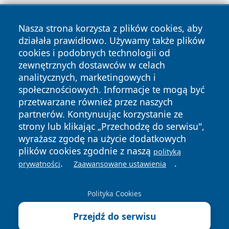
Nasza strona korzysta z plików cookies, aby
działała prawidłowo. Używamy także plików
cookies i podobnych technologii od
zewnętrznych dostawców w celach
Copyright © 2026 informacjelodzkie.pl Wszystkie prawa
analitycznych, marketingowych i
zastrzeżone.
społecznościowych. Informacje te mogą być
przetwarzane również przez naszych
partnerów. Kontynuując korzystanie ze
Polityka
Polityka
News
Autorzy
strony lub klikając „Przechodzę do serwisu",
Prywatności
Cookies
wyrażasz zgodę na użycie dodatkowych
plików cookies zgodnie z naszą
polityką
.
.
prywatności
Zaawansowane ustawienia
Polityka Cookies
Przejdź do serwisu