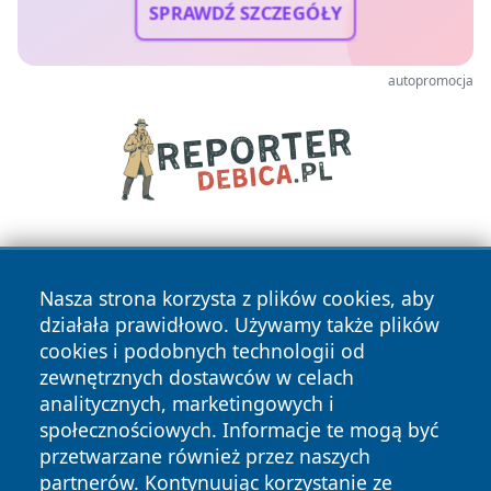
SPRAWDŹ SZCZEGÓŁY
autopromocja
Nasza strona korzysta z plików cookies, aby
działała prawidłowo. Używamy także plików
cookies i podobnych technologii od
zewnętrznych dostawców w celach
Copyright © 2026 informacjelodzkie.pl Wszystkie prawa
analitycznych, marketingowych i
zastrzeżone.
społecznościowych. Informacje te mogą być
przetwarzane również przez naszych
partnerów. Kontynuując korzystanie ze
Polityka
Polityka