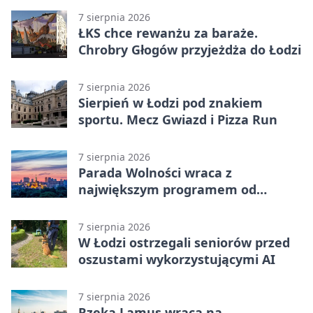
7 sierpnia 2026
ŁKS chce rewanżu za baraże.
Chrobry Głogów przyjeżdża do Łodzi
7 sierpnia 2026
Sierpień w Łodzi pod znakiem
sportu. Mecz Gwiazd i Pizza Run
7 sierpnia 2026
Parada Wolności wraca z
największym programem od
reaktywacji. Trzy sceny i 13
platform
7 sierpnia 2026
W Łodzi ostrzegali seniorów przed
oszustami wykorzystującymi AI
7 sierpnia 2026
Rzeka Lamus wraca na