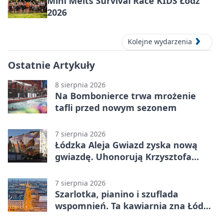
Mini Melts Survival Race KIDS Łódź
2026
Kolejne wydarzenia
Ostatnie Artykuły
8 sierpnia 2026
Na Bombonierce trwa mrożenie
tafli przed nowym sezonem
7 sierpnia 2026
Łódzka Aleja Gwiazd zyska nową
gwiazdę. Uhonorują Krzysztofa
Ptaka
7 sierpnia 2026
Szarlotka, pianino i szuflada
wspomnień. Ta kawiarnia zna Łódź
od lat