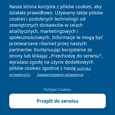
Nasza strona korzysta z plików cookies, aby
działała prawidłowo. Używamy także plików
cookies i podobnych technologii od
zewnętrznych dostawców w celach
Copyright © 2026 informacjelodzkie.pl Wszystkie prawa
analitycznych, marketingowych i
zastrzeżone.
społecznościowych. Informacje te mogą być
przetwarzane również przez naszych
partnerów. Kontynuując korzystanie ze
Polityka
Polityka
News
Autorzy
strony lub klikając „Przechodzę do serwisu",
Prywatności
Cookies
wyrażasz zgodę na użycie dodatkowych
plików cookies zgodnie z naszą
polityką
.
.
prywatności
Zaawansowane ustawienia
Polityka Cookies
Przejdź do serwisu