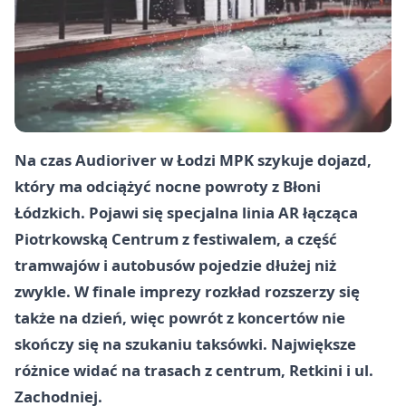
Na czas Audioriver w Łodzi MPK szykuje dojazd,
który ma odciążyć nocne powroty z Błoni
Łódzkich. Pojawi się specjalna linia AR łącząca
Piotrkowską Centrum z festiwalem, a część
tramwajów i autobusów pojedzie dłużej niż
zwykle. W finale imprezy rozkład rozszerzy się
także na dzień, więc powrót z koncertów nie
skończy się na szukaniu taksówki. Największe
różnice widać na trasach z centrum, Retkini i ul.
Zachodniej.