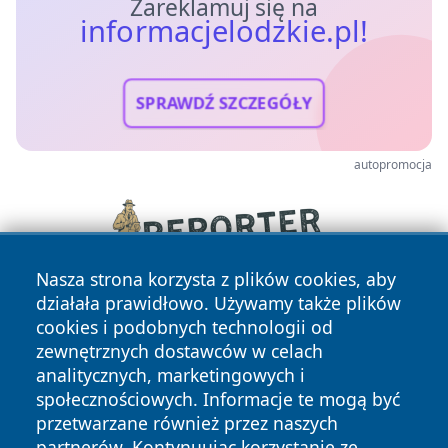
Zareklamuj się na
informacjelodzkie.pl!
SPRAWDŹ SZCZEGÓŁY
autopromocja
Nasza strona korzysta z plików cookies, aby
działała prawidłowo. Używamy także plików
cookies i podobnych technologii od
zewnętrznych dostawców w celach
analitycznych, marketingowych i
społecznościowych. Informacje te mogą być
przetwarzane również przez naszych
Copyright © 2026 informacjelodzkie.pl Wszystkie prawa
partnerów. Kontynuując korzystanie ze