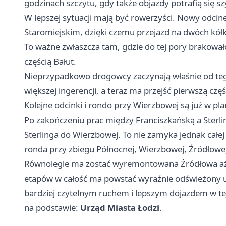
godzinach szczytu, gdy także objazdy potrafią się sz
W lepszej sytuacji mają być rowerzyści. Nowy odcine
Staromiejskim, dzięki czemu przejazd na dwóch kółka
To ważne zwłaszcza tam, gdzie do tej pory brakow
częścią Bałut.
Nieprzypadkowo drogowcy zaczynają właśnie od t
większej ingerencji, a teraz ma przejść pierwszą c
Kolejne odcinki i rondo przy Wierzbowej są już w pl
Po zakończeniu prac między Franciszkańską a Sterli
Sterlinga do Wierzbowej. To nie zamyka jednak całej
ronda przy zbiegu Północnej, Wierzbowej, Źródłowej
Równolegle ma zostać wyremontowana Źródłowa aż d
etapów w całość ma powstać wyraźnie odświeżony uk
bardziej czytelnym ruchem i lepszym dojazdem w tej
na podstawie:
Urząd Miasta Łodzi
.