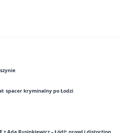
szynie
ał: spacer kryminalny po Łodzi
dą Rusinkiewicz – Łódź: growl i distortion