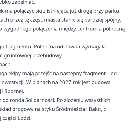
ybko zapełniać.
k ma połączyć się z istniejącą już drogą przy parku
ch przez tę część miasta stanie się bardziej spójny.
ało wygodnego połączenia między centrum a północną
ego fragmentu. Północna od dawna wymagała
zęść gruntownej przebudowy.
anach
nga ekipy mają przejść na następny fragment – od
 inwestycji. W planach na 2027 rok jest budowa
 i Spornej.
o ronda Solidarności. Po złożeniu wszystkich
ład drogowy na styku Śródmieścia i Bałut, z
 części Łodzi.