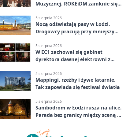
Muzycznej. ROKEiDM zamknie się
na dwa dni
5 sierpnia 2026
Nocą odświeżają pasy w Łodzi.
Drogowcy pracują przy mniejszym
ruchu
5 sierpnia 2026
W EC1 zachował się gabinet
dyrektora dawnej elektrowni z
meblami z epoki
5 sierpnia 2026
Mappingi, rzeźby i żywe latarnie.
Tak zapowiada się festiwal światła
5 sierpnia 2026
Sambodrom w Łodzi rusza na ulice.
Parada bez granicy między sceną a
publicznością