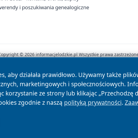
werendy i poszukiwania genealogiczne
Copyright © 2026 informacjelodzkie.pl Wszystkie prawa zastrzeżone
es, aby działała prawidłowo. Używamy także plik
News
Autorzy
Polityka Prywatności
Polityka Cookie
cznych, marketingowych i społecznościowych. Inf
 korzystanie ze strony lub klikając „Przechodzę 
ookies zgodnie z naszą
polityką prywatności
.
Zaaw