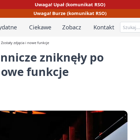
Uwaga! Upał (komunikat RSO)
Uwaga! Burze (komunikat RSO)
ydatne
Ciekawe
Zobacz
Kontakt
 Zostały zdjęcia i nowe funkcje
ennicze zniknęły po
 nowe funkcje