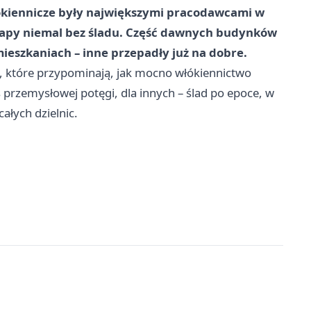
łókiennicze były największymi pracodawcami w
z mapy niemal bez śladu. Część dawnych budynków
mieszkaniach – inne przepadły już na dobre.
ia, które przypominają, jak mocno włókiennictwo
s przemysłowej potęgi, dla innych – ślad po epoce, w
całych dzielnic.