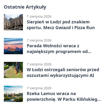
Ostatnie Artykuły
7 sierpnia 2026
Sierpień w Łodzi pod znakiem
sportu. Mecz Gwiazd i Pizza Run
7 sierpnia 2026
Parada Wolności wraca z
największym programem od
reaktywacji. Trzy sceny i 13
platform
7 sierpnia 2026
W Łodzi ostrzegali seniorów przed
oszustami wykorzystującymi AI
7 sierpnia 2026
Rzeka Lamus wraca na
powierzchnię. W Parku Kilińskiego
trwa finał prac