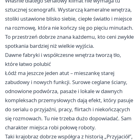
Właśnie dlatego serialowy klimat nie wymaga tu
sztucznej scenografii. Wystarczą kameralne wnętrza,
stoliki ustawione blisko siebie, ciepłe światło i miejsce
na rozmowę, która nie kończy się po pięciu minutach.
To przestrzeń dobrze znana każdemu, kto ceni zwykłe
spotkania bardziej niż wielkie wyjścia.
Dawne fabryki i współczesne wnętrza tworzą tło,
które łatwo polubić
Łódź ma jeszcze jeden atut – mieszankę starej
zabudowy i nowych funkcji. Surowe ceglane ściany,
odnowione podwórza, pasaże i lokale w dawnych
kompleksach przemysłowych dają efekt, który pasuje
do serialu o przyjaźni, pracy, flirtach i niekończących
się rozmowach. Tu nie trzeba dużo dopowiadać. Sam
charakter miejsca robi połowę roboty.
Taki krajobraz dobrze współgra z historią „Przyjaciół”,