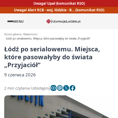
Uwaga! Upał (komunikat RSO)
Uwaga! Alert RCB - woj. łódzkie - B… (komunikat RSO)
MENU
Strona główna
Wiadomości
Łódź po serialowemu. Miejsca, które pasowałyby do świata „Przyjaciół”
Łódź po serialowemu. Miejsca,
które pasowałyby do świata
„Przyjaciół”
9 czerwca 2026
2 min czytania
Udostępnij