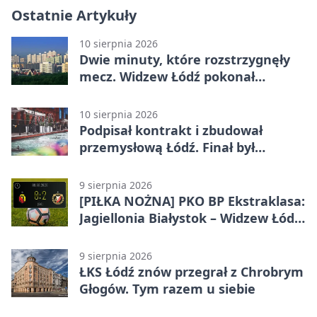
Ostatnie Artykuły
10 sierpnia 2026
Dwie minuty, które rozstrzygnęły
mecz. Widzew Łódź pokonał
Jagiellonię
10 sierpnia 2026
Podpisał kontrakt i zbudował
przemysłową Łódź. Finał był
dramatyczny
9 sierpnia 2026
[PIŁKA NOŻNA] PKO BP Ekstraklasa:
Jagiellonia Białystok – Widzew Łódź
0:2. Łodzianie z premierowym
zwycięstwem w sezonie
9 sierpnia 2026
ŁKS Łódź znów przegrał z Chrobrym
Głogów. Tym razem u siebie