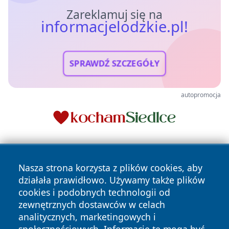
Zareklamuj się na
informacjelodzkie.pl!
SPRAWDŹ SZCZEGÓŁY
autopromocja
Nasza strona korzysta z plików cookies, aby
działała prawidłowo. Używamy także plików
cookies i podobnych technologii od
zewnętrznych dostawców w celach
Copyright © 2026 informacjelodzkie.pl Wszystkie prawa
analitycznych, marketingowych i
zastrzeżone.