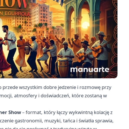
ło przede wszystkim dobre jedzenie i rozmowę przy
 emocji, atmosfery i doświadczeń, które zostaną w
ner Show
– format, który łączy wykwintną kolację z
enie gastronomii, muzyki, tańca i światła sprawia,
o nie da się porównać z tradycyjną wizytą w