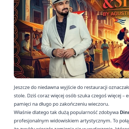
Jeszcze do niedawna wyjście do restauracji oznacza
stole. Dziś coraz więcej osób szuka czegoś więcej –
pamięci na długo po zakończeniu wieczoru.
Właśnie dlatego tak dużą popularność zdobywa
Din
profesjonalnym widowiskiem artystycznym. To połącz
że zwykły wieczór zamienia się w wydarzenie, któreg