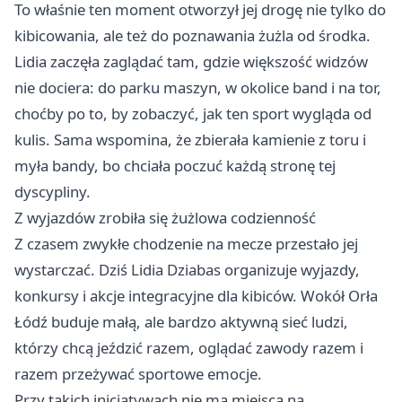
To właśnie ten moment otworzył jej drogę nie tylko do
kibicowania, ale też do poznawania żużla od środka.
Lidia zaczęła zaglądać tam, gdzie większość widzów
nie dociera: do parku maszyn, w okolice band i na tor,
choćby po to, by zobaczyć, jak ten sport wygląda od
kulis. Sama wspomina, że zbierała kamienie z toru i
myła bandy, bo chciała poczuć każdą stronę tej
dyscypliny.
Z wyjazdów zrobiła się żużlowa codzienność
Z czasem zwykłe chodzenie na mecze przestało jej
wystarczać. Dziś Lidia Dziabas organizuje wyjazdy,
konkursy i akcje integracyjne dla kibiców. Wokół Orła
Łódź buduje małą, ale bardzo aktywną sieć ludzi,
którzy chcą jeździć razem, oglądać zawody razem i
razem przeżywać sportowe emocje.
Przy takich inicjatywach nie ma miejsca na