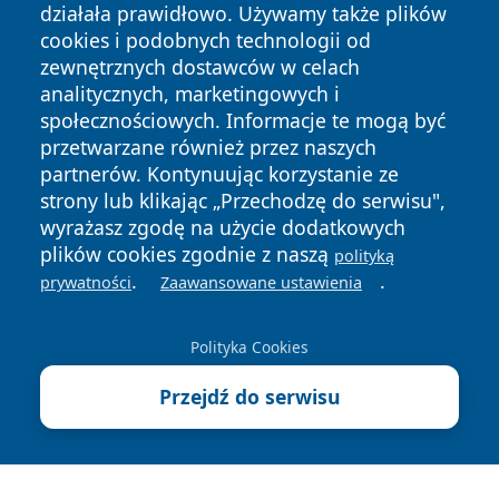
działała prawidłowo. Używamy także plików
cookies i podobnych technologii od
zewnętrznych dostawców w celach
analitycznych, marketingowych i
społecznościowych. Informacje te mogą być
przetwarzane również przez naszych
Copyright © 2026 informacjelodzkie.pl Wszystkie prawa
partnerów. Kontynuując korzystanie ze
zastrzeżone.
strony lub klikając „Przechodzę do serwisu",
wyrażasz zgodę na użycie dodatkowych
plików cookies zgodnie z naszą
polityką
Polityka
Polityka
.
.
News
Autorzy
prywatności
Zaawansowane ustawienia
Prywatności
Cookies
Polityka Cookies
Przejdź do serwisu