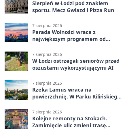
Sierpień w Łodzi pod znakiem
sportu. Mecz Gwiazd i Pizza Run
7 sierpnia 2026
Parada Wolności wraca z
największym programem od
reaktywacji. Trzy sceny i 13
platform
7 sierpnia 2026
W Łodzi ostrzegali seniorów przed
oszustami wykorzystującymi AI
7 sierpnia 2026
Rzeka Lamus wraca na
powierzchnię. W Parku Kilińskiego
trwa finał prac
7 sierpnia 2026
Kolejne remonty na Stokach.
Zamknięcie ulic zmieni trasę