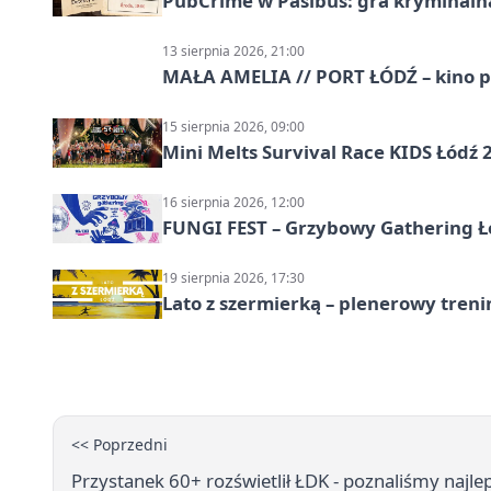
PubCrime w Pasibus: gra kryminaln
13 sierpnia 2026, 21:00
MAŁA AMELIA // PORT ŁÓDŹ – kino 
15 sierpnia 2026, 09:00
Mini Melts Survival Race KIDS Łódź 
16 sierpnia 2026, 12:00
FUNGI FEST – Grzybowy Gathering Ł
19 sierpnia 2026, 17:30
Lato z szermierką – plenerowy tren
<< Poprzedni
Przystanek 60+ rozświetlił ŁDK - poznaliśmy najlep