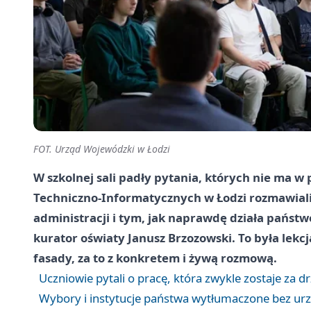
FOT. Urząd Wojewódzki w Łodzi
W szkolnej sali padły pytania, których nie ma w
Techniczno-Informatycznych w Łodzi rozmawiali
administracji i tym, jak naprawdę działa państw
kurator oświaty Janusz Brzozowski. To była lekcj
fasady, za to z konkretem i żywą rozmową.
Uczniowie pytali o pracę, która zwykle zostaje za 
Wybory i instytucje państwa wytłumaczone bez u