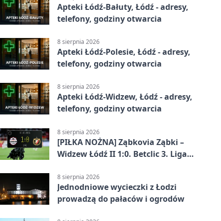
Apteki Łódź-Bałuty, Łódź - adresy,
telefony, godziny otwarcia
8 sierpnia 2026
Apteki Łódź-Polesie, Łódź - adresy,
telefony, godziny otwarcia
8 sierpnia 2026
Apteki Łódź-Widzew, Łódź - adresy,
telefony, godziny otwarcia
8 sierpnia 2026
[PIŁKA NOŻNA] Ząbkovia Ząbki –
Widzew Łódź II 1:0. Betclic 3. Liga
Grupa 1 (Grupa I) z
rozstrzygnięciem po przerwie
8 sierpnia 2026
Jednodniowe wycieczki z Łodzi
prowadzą do pałaców i ogrodów