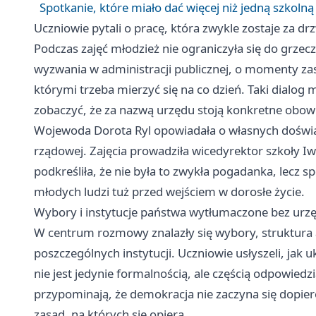
Spotkanie, które miało dać więcej niż jedną szkoln
Uczniowie pytali o pracę, która zwykle zostaje za d
Podczas zajęć młodzież nie ograniczyła się do grzecz
wyzwania w administracji publicznej, o momenty zask
którymi trzeba mierzyć się na co dzień. Taki dialog
zobaczyć, że za nazwą urzędu stoją konkretne obowi
Wojewoda Dorota Ryl opowiadała o własnych doświa
rządowej. Zajęcia prowadziła wicedyrektor szkoły I
podkreśliła, że nie była to zwykła pogadanka, lecz
młodych ludzi tuż przed wejściem w dorosłe życie.
Wybory i instytucje państwa wytłumaczone bez ur
W centrum rozmowy znalazły się wybory, struktura 
poszczególnych instytucji. Uczniowie usłyszeli, jak 
nie jest jedynie formalnością, ale częścią odpowiedzi
przypominają, że demokracja nie zaczyna się dopie
zasad, na których się opiera.