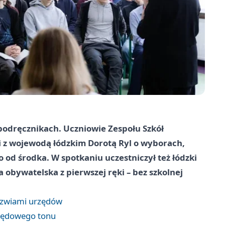
 podręcznikach. Uczniowie Zespołu Szkół
 z wojewodą łódzkim Dorotą Ryl o wyborach,
o od środka. W spotkaniu uczestniczył też łódzki
a obywatelska z pierwszej ręki – bez szkolnej
drzwiami urzędów
rzędowego tonu