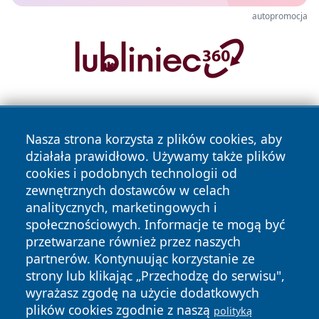
autopromocja
Nasza strona korzysta z plików cookies, aby
działała prawidłowo. Używamy także plików
cookies i podobnych technologii od
zewnętrznych dostawców w celach
Copyright © 2026 informacjelodzkie.pl Wszystkie prawa
analitycznych, marketingowych i
zastrzeżone.
społecznościowych. Informacje te mogą być
przetwarzane również przez naszych
partnerów. Kontynuując korzystanie ze
Polityka
Polityka
News
Autorzy
strony lub klikając „Przechodzę do serwisu",
Prywatności
Cookies
wyrażasz zgodę na użycie dodatkowych
plików cookies zgodnie z naszą
polityką