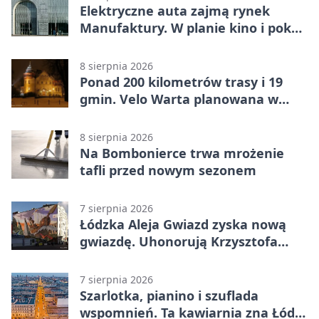
Elektryczne auta zajmą rynek
Manufaktury. W planie kino i pokaz
świateł
8 sierpnia 2026
Ponad 200 kilometrów trasy i 19
gmin. Velo Warta planowana w
Łódzkiem
8 sierpnia 2026
Na Bombonierce trwa mrożenie
tafli przed nowym sezonem
7 sierpnia 2026
Łódzka Aleja Gwiazd zyska nową
gwiazdę. Uhonorują Krzysztofa
Ptaka
7 sierpnia 2026
Szarlotka, pianino i szuflada
wspomnień. Ta kawiarnia zna Łódź