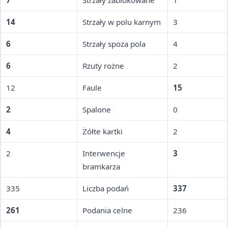
7
Strzały zablokowane
1
14
Strzały w polu karnym
3
6
Strzały spoza pola
4
6
Rzuty rożne
2
12
Faule
15
2
Spalone
0
4
Żółte kartki
2
2
Interwencje
3
bramkarza
335
Liczba podań
337
261
Podania celne
236