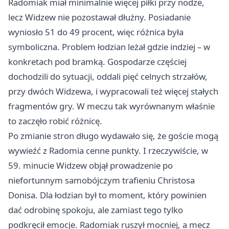
Radomiak miał minimalnie więcej piłki przy nodze,
lecz Widzew nie pozostawał dłużny. Posiadanie
wyniosło 51 do 49 procent, więc różnica była
symboliczna. Problem łodzian leżał gdzie indziej – w
konkretach pod bramką. Gospodarze częściej
dochodzili do sytuacji, oddali pięć celnych strzałów,
przy dwóch Widzewa, i wypracowali też więcej stałych
fragmentów gry. W meczu tak wyrównanym właśnie
to zaczęło robić różnicę.
Po zmianie stron długo wydawało się, że goście mogą
wywieźć z Radomia cenne punkty. I rzeczywiście, w
59. minucie Widzew objął prowadzenie po
niefortunnym samobójczym trafieniu Christosa
Donisa. Dla łodzian był to moment, który powinien
dać odrobinę spokoju, ale zamiast tego tylko
podkręcił emocje. Radomiak ruszył mocniej, a mecz