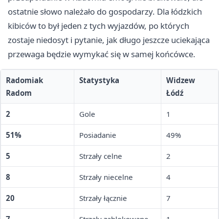
ostatnie słowo należało do gospodarzy. Dla łódzkich
kibiców to był jeden z tych wyjazdów, po których
zostaje niedosyt i pytanie, jak długo jeszcze uciekająca
przewaga będzie wymykać się w samej końcówce.
Radomiak
Statystyka
Widzew
Radom
Łódź
2
Gole
1
51%
Posiadanie
49%
5
Strzały celne
2
8
Strzały niecelne
4
20
Strzały łącznie
7