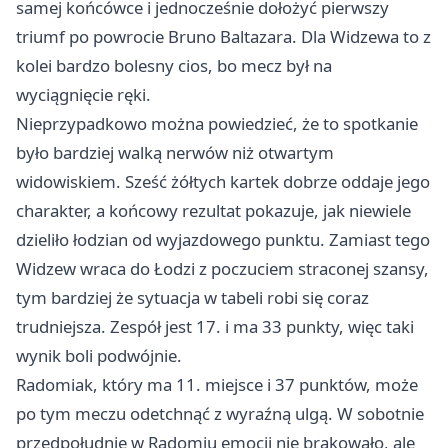
samej końcówce i jednocześnie dołożyć pierwszy
triumf po powrocie Bruno Baltazara. Dla Widzewa to z
kolei bardzo bolesny cios, bo mecz był na
wyciągnięcie ręki.
Nieprzypadkowo można powiedzieć, że to spotkanie
było bardziej walką nerwów niż otwartym
widowiskiem. Sześć żółtych kartek dobrze oddaje jego
charakter, a końcowy rezultat pokazuje, jak niewiele
dzieliło łodzian od wyjazdowego punktu. Zamiast tego
Widzew wraca do Łodzi z poczuciem straconej szansy,
tym bardziej że sytuacja w tabeli robi się coraz
trudniejsza. Zespół jest 17. i ma 33 punkty, więc taki
wynik boli podwójnie.
Radomiak, który ma 11. miejsce i 37 punktów, może
po tym meczu odetchnąć z wyraźną ulgą. W sobotnie
przedpołudnie w Radomiu emocji nie brakowało, ale