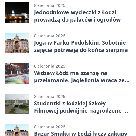
rozstrzygnięciem po przerwie
8 sierpnia 2026
Jednodniowe wycieczki z Łodzi
prowadzą do pałaców i ogrodów
8 sierpnia 2026
Joga w Parku Podolskim. Sobotnie
zajęcia potrwają do końca sierpnia
8 sierpnia 2026
Widzew Łódź ma szansę na
przełamanie. Jagiellonia wraca ze
Szkocji
8 sierpnia 2026
Studentki z łódzkiej Szkoły
Filmowej podwójnie nagrodzone na
Sycylii
8 sierpnia 2026
Bazar Smaku w Łodzi łączy zakupy