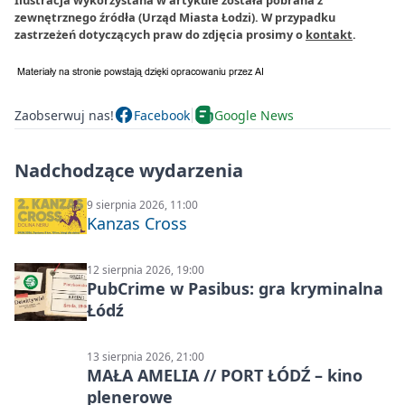
Ilustracja wykorzystana w artykule została pobrana z
zewnętrznego źródła (Urząd Miasta Łodzi). W przypadku
zastrzeżeń dotyczących praw do zdjęcia prosimy o
kontakt
.
Zaobserwuj nas!
Facebook
Google News
Nadchodzące wydarzenia
9 sierpnia 2026, 11:00
Kanzas Cross
12 sierpnia 2026, 19:00
PubCrime w Pasibus: gra kryminalna
Łódź
13 sierpnia 2026, 21:00
MAŁA AMELIA // PORT ŁÓDŹ – kino
plenerowe