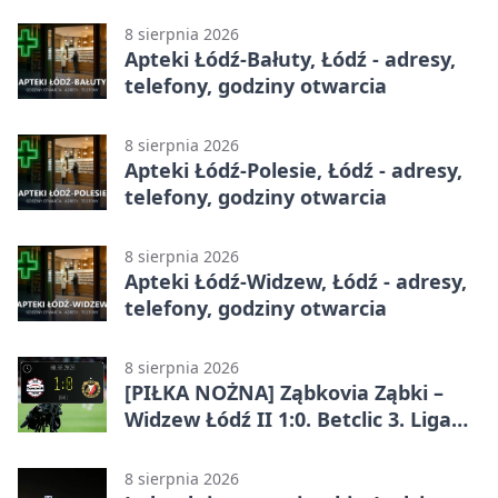
8 sierpnia 2026
Apteki Łódź-Bałuty, Łódź - adresy,
telefony, godziny otwarcia
8 sierpnia 2026
Apteki Łódź-Polesie, Łódź - adresy,
telefony, godziny otwarcia
8 sierpnia 2026
Apteki Łódź-Widzew, Łódź - adresy,
telefony, godziny otwarcia
8 sierpnia 2026
[PIŁKA NOŻNA] Ząbkovia Ząbki –
Widzew Łódź II 1:0. Betclic 3. Liga
Grupa 1 (Grupa I) z
rozstrzygnięciem po przerwie
8 sierpnia 2026