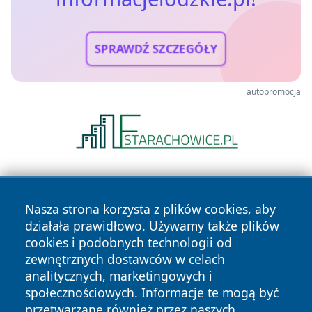
SPRAWDŹ SZCZEGÓŁY
autopromocja
Nasza strona korzysta z plików cookies, aby
działała prawidłowo. Używamy także plików
cookies i podobnych technologii od
zewnętrznych dostawców w celach
Copyright © 2026 informacjelodzkie.pl Wszystkie prawa
analitycznych, marketingowych i
zastrzeżone.
społecznościowych. Informacje te mogą być
przetwarzane również przez naszych