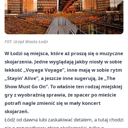
FOT. Urząd Miasta Łodzi
W Łodzi są miejsca, które aż proszą się o muzyczne
skojarzenia. Jedne wyglądają jakby niosły w sobie
lekkość „Voyage Voyage”, inne mają w sobie rytm
„Stayin’ Alive”, a jeszcze inne sugerują, że „The
Show Must Go On”. To właśnie ten rodzaj miejskiej
gry z wyobraźnią sprawia, że spacer po mieście
potrafi nagle zmienić się w mały koncert
skojarzeń.
Łódź od dawna lubi zaskakiwać detalem, a tutaj chodzi
nie o przypadkowy zbieg okoliczności, tylko o