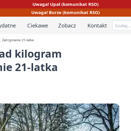
Uwaga! Upał (komunikat RSO)
Uwaga! Burze (komunikat RSO)
ydatne
Ciekawe
Zobacz
Kontakt
 Zatrzymanie 21-latka
nad kilogram
ie 21-latka