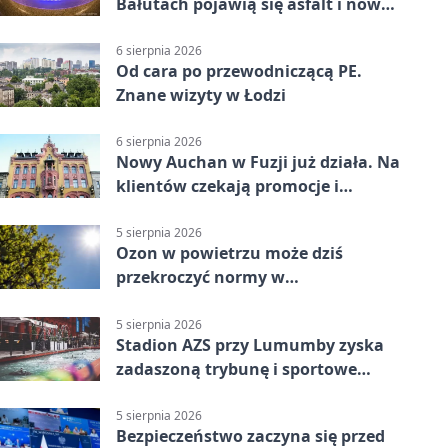
Bałutach pojawią się asfalt i nowe
parkingi
6 sierpnia 2026
Od cara po przewodniczącą PE.
Znane wizyty w Łodzi
6 sierpnia 2026
Nowy Auchan w Fuzji już działa. Na
klientów czekają promocje i
parking
5 sierpnia 2026
Ozon w powietrzu może dziś
przekroczyć normy w
Konstantynowie Łódzkim
5 sierpnia 2026
Stadion AZS przy Lumumby zyska
zadaszoną trybunę i sportowe
zaplecze
5 sierpnia 2026
Bezpieczeństwo zaczyna się przed