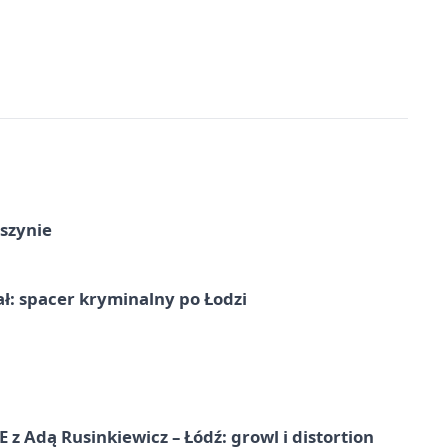
szynie
ał: spacer kryminalny po Łodzi
dą Rusinkiewicz – Łódź: growl i distortion