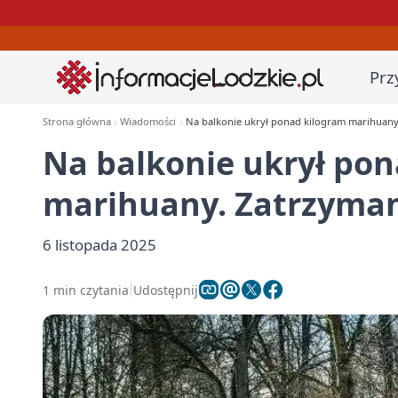
Prz
Strona główna
Wiadomości
Na balkonie ukrył ponad kilogram marihuany.
Na balkonie ukrył po
marihuany. Zatrzyman
6 listopada 2025
1 min czytania
Udostępnij