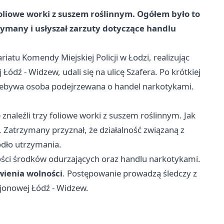
foliowe worki z suszem roślinnym. Ogółem było to
zymany i usłyszał zarzuty dotyczące handlu
atu Komendy Miejskiej Policji w Łodzi, realizując
ódź - Widzew, udali się na ulicę Szafera. Po krótkiej
rzebywa osoba podejrzewana o handel narkotykami.
 znaleźli trzy foliowe worki z suszem roślinnym. Jak
. Zatrzymany przyznał, że działalność związaną z
dło utrzymania.
lości środków odurzających oraz handlu narkotykami.
wienia wolności
. Postępowanie prowadzą śledczy z
ejonowej Łódź - Widzew.