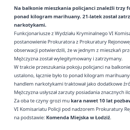
Na balkonie mieszkania policjanci znaleźli trzy 
ponad kilogram marihuany. 21-latek został zatr
narkotykami.
Funkcjonariusze z Wydziału Kryminalnego VI Komisari
postanowienie Prokuratora z Prokuratury Rejonowej Ł
obserwacji potwierdzili, że w jednym z mieszkań p
Mężczyzna został wylegitymowany i zatrzymany.
W trakcie przeszukania pokoju policjanci na balkonie
ustalono, łącznie było to ponad kilogram marihuany
handlem narkotykami traktował jako dodatkowe źró
Mężczyzna usłyszał zarzuty posiadania znacznych i
Za oba te czyny grozi mu
kara nawet 10 lat pozba
VI Komisariatu Policji pod nadzorem Prokuratury R
na podstawie:
Komenda Miejska w Łodziź
.