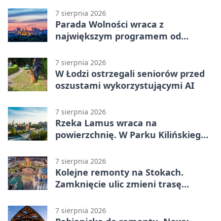
7 sierpnia 2026
Parada Wolności wraca z
największym programem od
reaktywacji. Trzy sceny i 13
platform
7 sierpnia 2026
W Łodzi ostrzegali seniorów przed
oszustami wykorzystującymi AI
7 sierpnia 2026
Rzeka Lamus wraca na
powierzchnię. W Parku Kilińskiego
trwa finał prac
7 sierpnia 2026
Kolejne remonty na Stokach.
Zamknięcie ulic zmieni trasę
autobusu 58
7 sierpnia 2026