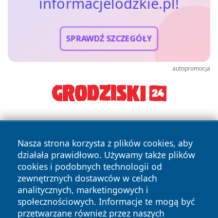
informacjelodzkie.pl!
SPRAWDŹ SZCZEGÓŁY
autopromocja
Nasza strona korzysta z plików cookies, aby
działała prawidłowo. Używamy także plików
cookies i podobnych technologii od
zewnętrznych dostawców w celach
Copyright © 2026 informacjelodzkie.pl Wszystkie prawa
analitycznych, marketingowych i
zastrzeżone.
społecznościowych. Informacje te mogą być
przetwarzane również przez naszych