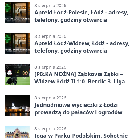
8 sierpnia 2026
Apteki Łódź-Polesie, Łódź - adresy,
telefony, godziny otwarcia
8 sierpnia 2026
Apteki Łódź-Widzew, Łódź - adresy,
telefony, godziny otwarcia
8 sierpnia 2026
[PIŁKA NOŻNA] Ząbkovia Ząbki –
Widzew Łódź II 1:0. Betclic 3. Liga
Grupa 1 (Grupa I) z
rozstrzygnięciem po przerwie
8 sierpnia 2026
Jednodniowe wycieczki z Łodzi
prowadzą do pałaców i ogrodów
8 sierpnia 2026
Joga w Parku Podolskim. Sobotnie