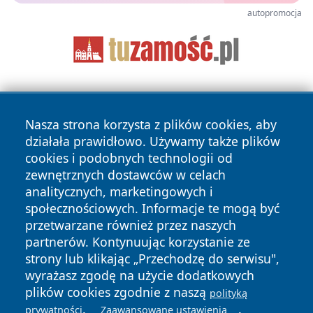
autopromocja
Nasza strona korzysta z plików cookies, aby
działała prawidłowo. Używamy także plików
cookies i podobnych technologii od
zewnętrznych dostawców w celach
Copyright © 2026 informacjelodzkie.pl Wszystkie prawa
analitycznych, marketingowych i
zastrzeżone.
społecznościowych. Informacje te mogą być
przetwarzane również przez naszych
partnerów. Kontynuując korzystanie ze
Polityka
Polityka
News
Autorzy
strony lub klikając „Przechodzę do serwisu",
Prywatności
Cookies
wyrażasz zgodę na użycie dodatkowych
plików cookies zgodnie z naszą
polityką
.
.
prywatności
Zaawansowane ustawienia