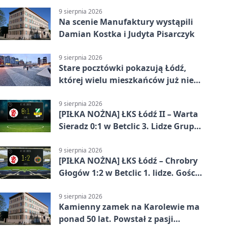
9 sierpnia 2026
Na scenie Manufaktury wystąpili
Damian Kostka i Judyta Pisarczyk
9 sierpnia 2026
Stare pocztówki pokazują Łódź,
której wielu mieszkańców już nie
zna
9 sierpnia 2026
[PIŁKA NOŻNA] ŁKS Łódź II – Warta
Sieradz 0:1 w Betclic 3. Lidze Grupa
1 (Grupa I)
9 sierpnia 2026
[PIŁKA NOŻNA] ŁKS Łódź – Chrobry
Głogów 1:2 w Betclic 1. lidze. Goście
zabrali punkty z Łodzi
9 sierpnia 2026
Kamienny zamek na Karolewie ma
ponad 50 lat. Powstał z pasji