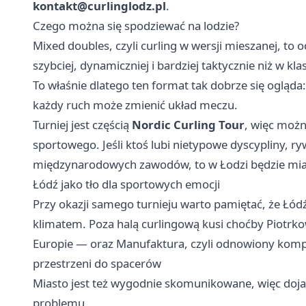
kontakt@curlinglodz.pl
.
Czego można się spodziewać na lodzie?
Mixed doubles, czyli curling w wersji mieszanej, to 
szybciej, dynamiczniej i bardziej taktycznie niż w k
To właśnie dlatego ten format tak dobrze się ogląda
każdy ruch może zmienić układ meczu.
Turniej jest częścią
Nordic Curling Tour
, więc moż
sportowego. Jeśli ktoś lubi nietypowe dyscypliny, r
międzynarodowych zawodów, to w Łodzi będzie mia
Łódź jako tło dla sportowych emocji
Przy okazji samego turnieju warto pamiętać, że Łódź
klimatem. Poza halą curlingową kusi choćby Piotrk
Europie — oraz Manufaktura, czyli odnowiony kompl
przestrzeni do spacerów
Miasto jest też wygodnie skomunikowane, więc doj
problemu.