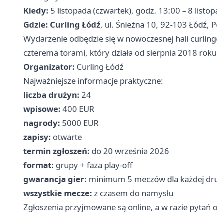
Kiedy:
5 listopada (czwartek), godz. 13:00 – 8 listop
Gdzie:
Curling Łódź
, ul. Śnieżna 10, 92-103 Łódź, 
Wydarzenie odbędzie się w nowoczesnej hali curlin
czterema torami, który działa od sierpnia 2018 roku
Organizator:
Curling Łódź
Najważniejsze informacje praktyczne:
liczba drużyn:
24
wpisowe:
400 EUR
nagrody:
5000 EUR
zapisy:
otwarte
termin zgłoszeń:
do 20 września 2026
format:
grupy + faza play-off
gwarancja gier:
minimum 5 meczów dla każdej dru
wszystkie mecze:
z czasem do namysłu
Zgłoszenia przyjmowane są online, a w razie pytań 