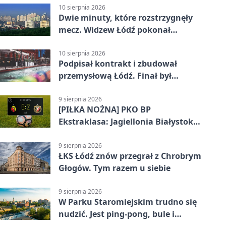
10 sierpnia 2026
Dwie minuty, które rozstrzygnęły
mecz. Widzew Łódź pokonał
Jagiellonię
10 sierpnia 2026
Podpisał kontrakt i zbudował
przemysłową Łódź. Finał był
dramatyczny
9 sierpnia 2026
[PIŁKA NOŻNA] PKO BP
Ekstraklasa: Jagiellonia Białystok –
Widzew Łódź 0:2. Łodzianie z
premierowym zwycięstwem w
9 sierpnia 2026
ŁKS Łódź znów przegrał z Chrobrym
sezonie
Głogów. Tym razem u siebie
9 sierpnia 2026
W Parku Staromiejskim trudno się
nudzić. Jest ping-pong, bule i
szachy