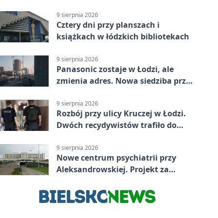
mieszkańca
9 sierpnia 2026
Cztery dni przy planszach i
książkach w łódzkich bibliotekach
9 sierpnia 2026
Panasonic zostaje w Łodzi, ale
zmienia adres. Nowa siedziba przy
Sienkiewicza
9 sierpnia 2026
Rozbój przy ulicy Kruczej w Łodzi.
Dwóch recydywistów trafiło do
aresztu
9 sierpnia 2026
Nowe centrum psychiatrii przy
Aleksandrowskiej. Projekt za
ponad 110 mln zł