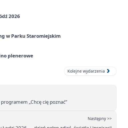
ódź 2026
ing w Parku Staromiejskim
ino plenerowe
Kolejne wydarzenia
z programem „Chcę cię poznać”
Następny >>
 Łodzi 2026 — dzień pełen zdjęć, światła i inspiracji