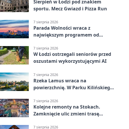
Sierpień w Łodzi pod znakiem
sportu. Mecz Gwiazd i Pizza Run
7 sierpnia 2026
Parada Wolności wraca z
największym programem od
reaktywacji. Trzy sceny i 13
platform
7 sierpnia 2026
W Łodzi ostrzegali seniorów przed
oszustami wykorzystującymi AI
7 sierpnia 2026
Rzeka Lamus wraca na
powierzchnię. W Parku Kilińskiego
trwa finał prac
7 sierpnia 2026
Kolejne remonty na Stokach.
Zamknięcie ulic zmieni trasę
autobusu 58
7 sierpnia 2026