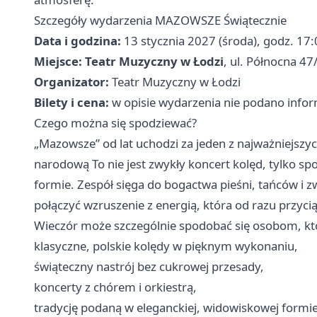
Szczegóły wydarzenia MAZOWSZE Świątecznie
Data i godzina:
13 stycznia 2027 (środa), godz. 17
Miejsce:
Teatr Muzyczny w Łodzi
, ul. Północna 47
Organizator:
Teatr Muzyczny w Łodzi
Bilety i cena:
w opisie wydarzenia nie podano inform
Czego można się spodziewać?
„Mazowsze” od lat uchodzi za jeden z najważniejszy
narodową To nie jest zwykły koncert kolęd, tylko sp
formie. Zespół sięga do bogactwa pieśni, tańców i 
połączyć wzruszenie z energią, która od razu przyc
Wieczór może szczególnie spodobać się osobom, któ
klasyczne, polskie kolędy w pięknym wykonaniu,
świąteczny nastrój bez cukrowej przesady,
koncerty z chórem i orkiestrą,
tradycję podaną w eleganckiej, widowiskowej formi