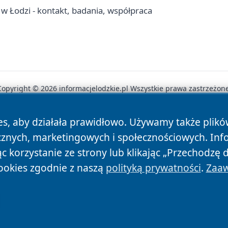
w Łodzi - kontakt, badania, współpraca
Copyright © 2026 informacjelodzkie.pl Wszystkie prawa zastrzeżone
es, aby działała prawidłowo. Używamy także plik
News
Autorzy
Polityka Prywatności
Polityka Cookie
cznych, marketingowych i społecznościowych. Inf
 korzystanie ze strony lub klikając „Przechodzę 
ookies zgodnie z naszą
polityką prywatności
.
Zaaw