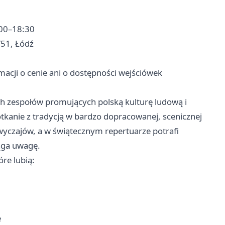
:00–18:30
/51, Łódź
acji o cenie ani o dostępności wejściówek
ch zespołów promujących polską kulturę ludową i
otkanie z tradycją w bardzo dopracowanej, scenicznej
zwyczajów, a w świątecznym repertuarze potrafi
iąga uwagę.
re lubią:
e