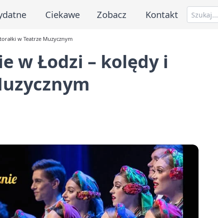
ydatne
Ciekawe
Zobacz
Kontakt
torałki w Teatrze Muzycznym
 w Łodzi – kolędy i
 Muzycznym