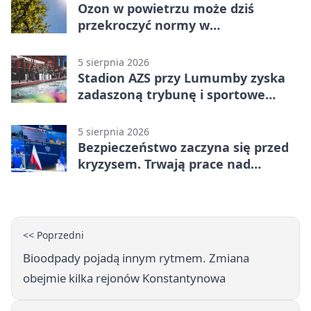
Ozon w powietrzu może dziś
przekroczyć normy w
Konstantynowie Łódzkim
5 sierpnia 2026
Stadion AZS przy Lumumby zyska
zadaszoną trybunę i sportowe
zaplecze
5 sierpnia 2026
Bezpieczeństwo zaczyna się przed
kryzysem. Trwają prace nad
ochroną ludności
<< Poprzedni
Bioodpady pojadą innym rytmem. Zmiana
obejmie kilka rejonów Konstantynowa