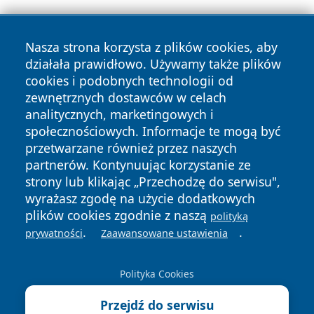
Nasza strona korzysta z plików cookies, aby
działała prawidłowo. Używamy także plików
cookies i podobnych technologii od
zewnętrznych dostawców w celach
Copyright © 2026 informacjelodzkie.pl Wszystkie prawa
analitycznych, marketingowych i
zastrzeżone.
społecznościowych. Informacje te mogą być
przetwarzane również przez naszych
partnerów. Kontynuując korzystanie ze
Polityka
Polityka
News
Autorzy
strony lub klikając „Przechodzę do serwisu",
Prywatności
Cookies
wyrażasz zgodę na użycie dodatkowych
plików cookies zgodnie z naszą
polityką
.
.
prywatności
Zaawansowane ustawienia
Polityka Cookies
Przejdź do serwisu