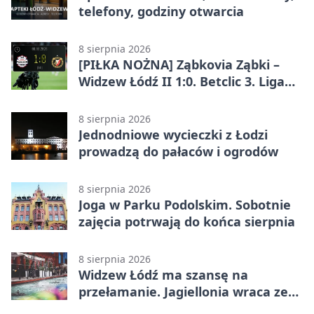
telefony, godziny otwarcia
8 sierpnia 2026
[PIŁKA NOŻNA] Ząbkovia Ząbki –
Widzew Łódź II 1:0. Betclic 3. Liga
Grupa 1 (Grupa I) z
rozstrzygnięciem po przerwie
8 sierpnia 2026
Jednodniowe wycieczki z Łodzi
prowadzą do pałaców i ogrodów
8 sierpnia 2026
Joga w Parku Podolskim. Sobotnie
zajęcia potrwają do końca sierpnia
8 sierpnia 2026
Widzew Łódź ma szansę na
przełamanie. Jagiellonia wraca ze
Szkocji