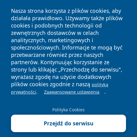
Nasza strona korzysta z plików cookies, aby
działała prawidłowo. Używamy także plików
cookies i podobnych technologii od
zewnętrznych dostawców w celach
Copyright © 2026 informacjelodzkie.pl Wszystkie prawa
analitycznych, marketingowych i
zastrzeżone.
społecznościowych. Informacje te mogą być
przetwarzane również przez naszych
partnerów. Kontynuując korzystanie ze
Polityka
Polityka
News
Autorzy
strony lub klikając „Przechodzę do serwisu",
Prywatności
Cookies
wyrażasz zgodę na użycie dodatkowych
plików cookies zgodnie z naszą
polityką
.
.
prywatności
Zaawansowane ustawienia
Polityka Cookies
Przejdź do serwisu