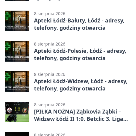
8 sierpnia 2026
Apteki Łódź-Bałuty, Łódź - adresy,
telefony, godziny otwarcia
8 sierpnia 2026
Apteki Łódź-Polesie, Łódź - adresy,
telefony, godziny otwarcia
8 sierpnia 2026
Apteki Łódź-Widzew, Łódź - adresy,
telefony, godziny otwarcia
8 sierpnia 2026
[PIŁKA NOŻNA] Ząbkovia Ząbki –
Widzew Łódź II 1:0. Betclic 3. Liga
Grupa 1 (Grupa I) z
rozstrzygnięciem po przerwie
8 sierpnia 2026