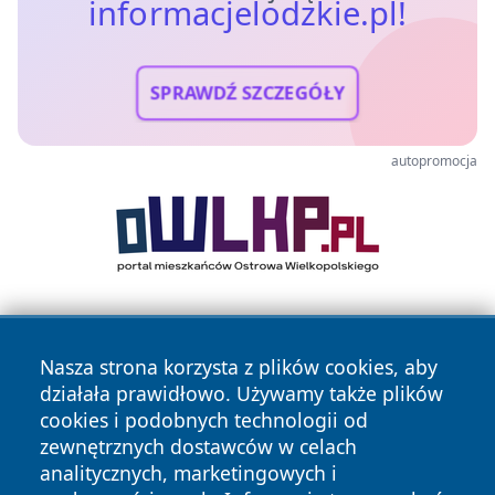
informacjelodzkie.pl!
SPRAWDŹ SZCZEGÓŁY
autopromocja
Nasza strona korzysta z plików cookies, aby
działała prawidłowo. Używamy także plików
cookies i podobnych technologii od
zewnętrznych dostawców w celach
Copyright © 2026 informacjelodzkie.pl Wszystkie prawa
analitycznych, marketingowych i
zastrzeżone.