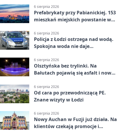
6 sierpnia 2026
Prefabrykaty przy Pabianickiej. 153
mieszkań miejskich powstanie w
15 tygodni
6 sierpnia 2026
Policja z Łodzi ostrzega nad wodą.
Spokojna woda nie daje
bezpieczeństwa
6 sierpnia 2026
Olsztyńska bez trylinki. Na
Bałutach pojawią się asfalt i nowe
parkingi
6 sierpnia 2026
Od cara po przewodniczącą PE.
Znane wizyty w Łodzi
6 sierpnia 2026
Nowy Auchan w Fuzji już działa. Na
klientów czekają promocje i