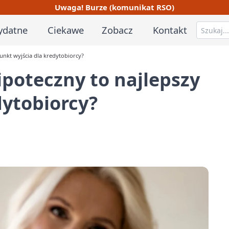
Uwaga! Burze (komunikat RSO)
ydatne
Ciekawe
Zobacz
Kontakt
unkt wyjścia dla kredytobiorcy?
ipoteczny to najlepszy
dytobiorcy?